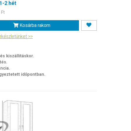
1-2 hét
 Ft
Kosárba rakom
készletünket >>
s kiszállításkor.
tés.
ancia.
egyeztetett időpontban.