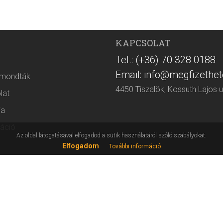
KAPCSOLAT
Tel.: (+36) 70 328 0188
Email: info@megfizethet
 mondták
4450 Tiszalök, Kossuth Lajos u
lat
ia
áció
Az oldal látogatásával elfogadod a sütik használatáról szóló szabályokat.
Elfogadom
További információ
elmi tájékoztató
atkérő
 velünk!
WEBÁRUHÁZ ÜGYFÉLS
H-P 8-16