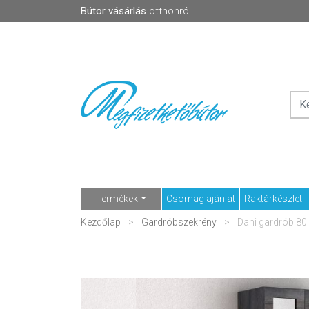
Bútor vásárlás
otthonról
Termékek
Csomag ajánlat
Raktárkészlet
Kezdőlap
Gardróbszekrény
Dani gardrób 80 I