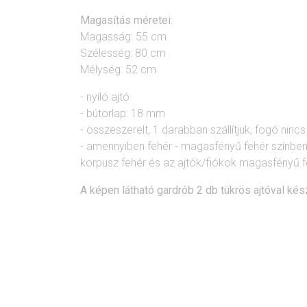
Magasítás méretei:
Magasság: 55 cm
Szélesség: 80 cm
Mélység: 52 cm
- nyíló ajtó
- bútorlap: 18 mm
- összeszerelt, 1 darabban szállítjuk, fogó nincs
- amennyiben fehér - magasfényű fehér színben
korpusz fehér és az ajtók/fiókok magasfényű f
A képen látható gardrób 2 db tükrös ajtóval kés