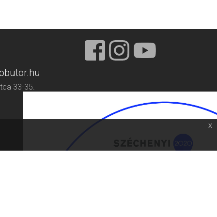
obutor.hu
tca 33-35.
x
ZOLGÁLAT