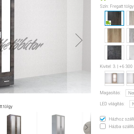
Szín:
Fregatt tölgy
Kivitel:
3. | +6 300 
Magasítás:
Ne
LED világítás:
tt tölgy
Házhoz száll
Házba szállít