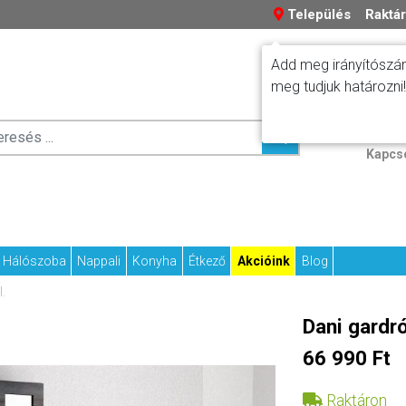
Település
Raktár
Add meg irányítószám
meg tudjuk határozni!
Száll
Fizetési tudniv
Kapcs
Hálószoba
Nappali
Konyha
Étkező
Akcióink
Blog
.
Dani gardró
66 990 Ft
Raktáron