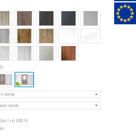
Ft
m kérek
Nem kérek
Szín: Sonoma tölgy
ítás
| +6 990 Ft
ás