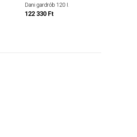
Dani gardrób 120 I.
Dani gardr
122 330 Ft
110 240 F