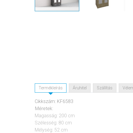
Termékleírás
Áruhitel
Szállítás
Véle
Cikkszám: KF6583
Méretek:
Magasság: 200 cm
Szélesség: 80 cm
Mélység: 52 cm