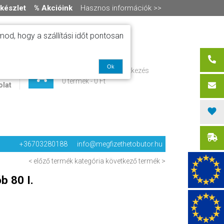
készlet
% Akcióink
Hasznos információk >>
od, hogy a szállítási időt pontosan
ítás
Ok
Regisztráció / bejelentkezés
alók
0 termék
-
0 Ft
olat
+36703280188
info@megfizethetobutor.hu
< előző termék
kategória
következő termék >
b 80 I.