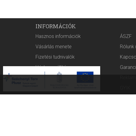
INFORMÁCIÓK
Hasznos információk
ÁSZF
Vásárlás menete
Rólunk
Fizetési tudnivalók
Kapcso
Házhozszállítás
Garanc
Rólunk
Reklam
Áruhitel
GYIK
Cofidis tájékoztató
Adatvéd
Ügynöki információ
Árajánl
Blog
Dolgozz
Nyereményjáték szabályzat