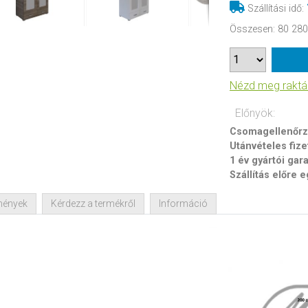
Szállítási idő
:
Összesen
:
80 280
Nézd meg raktár
Előnyök:
Csomagellenőrzé
Utánvételes fize
1 év gyártói gar
Szállítás előre 
mények
Kérdezz a termékről
Információ