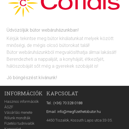
Üdvözöljük bútor webáruházunkban!
Kérjük tekintse meg bútor kínálatunkat melyek között
minőségi, de mégis olcsó bútorokat talál!
Bútor webáruházunkból megvalósíthatja álmai lakását!
Berendezheti a nappaliját, a konyháját, étkezőjét,
hálószobáját sőt még a gyerekek szobáját is!
Jó böngészést kívánunk!
INFORMÁCIÓK
KAPCSOLAT
Hasznos információk
Tel.: (+36) 70 328 0188
ÁSZF
Email: info@megfizethetobutor.hu
Vásárlás menete
Rólunk mondták
4450 Tiszalök, Kossuth Lajos utca 33-35.
Fizetési tudnivalók
Kapcsolat