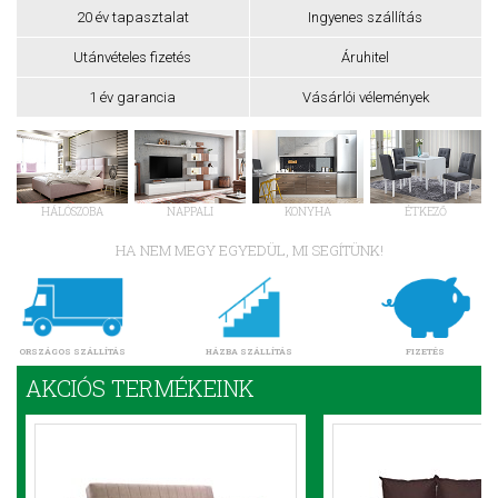
20 év tapasztalat
Ingyenes szállítás
Utánvételes fizetés
Áruhitel
1 év garancia
Vásárlói vélemények
HÁLÓSZOBA
NAPPALI
KONYHA
ÉTKEZŐ
HA NEM MEGY EGYEDÜL, MI SEGÍTÜNK!
ORSZÁGOS SZÁLLÍTÁS
HÁZBA SZÁLLÍTÁS
FIZETÉS
AKCIÓS TERMÉKEINK