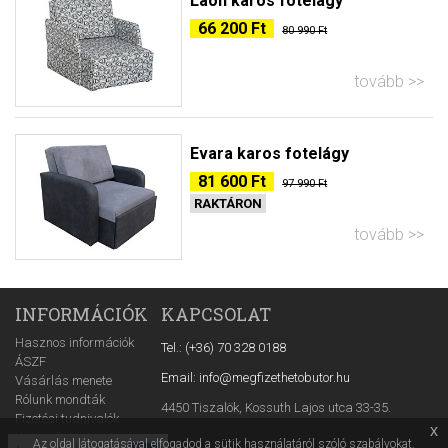
Laon karos fotelágy
66 200 Ft
80 990 Ft
tovább
Evara karos fotelágy
81 600 Ft
97 990 Ft
RAKTÁRON
tovább
INFORMÁCIÓK
KAPCSOLAT
Hasznos információk
Tel.: (+36) 70 328 0188
ÁSZF
Email: info@megfizethetobutor.hu
Vásárlás menete
Rólunk mondták
4450 Tiszalök, Kossuth Lajos utca 33-35.
Fizetési tudnivalók
x
Kapcsolat
Az oldal látogatásával elfogadod a sütik használatáról szóló szabályokat.