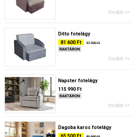
tovább
Ditto fotelágy
81 600 Ft
97 990 Ft
RAKTÁRON
tovább
Napster fotelágy
115 990 Ft
RAKTÁRON
tovább
Dagoba karos fotelágy
65 500 Ft
80 990 Ft