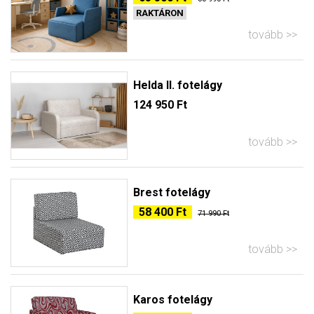
RAKTÁRON
tovább
Helda II. fotelágy
124 950 Ft
tovább
Brest fotelágy
58 400 Ft
71 990 Ft
tovább
Karos fotelágy