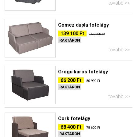
tovább
Gomez dupla fotelágy
139 100 Ft
166 900 Ft
RAKTÁRON
tovább
Grogu karos fotelágy
66 200 Ft
80 990 Ft
RAKTÁRON
tovább
Cork fotelágy
68 400 Ft
78 600 Ft
RAKTÁRON