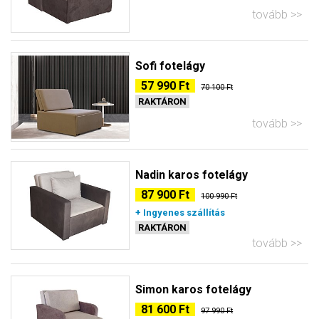
tovább
Sofi fotelágy
57 990 Ft
70 100 Ft
RAKTÁRON
tovább
Nadin karos fotelágy
87 900 Ft
100 990 Ft
+ Ingyenes szállítás
RAKTÁRON
tovább
Simon karos fotelágy
81 600 Ft
97 990 Ft