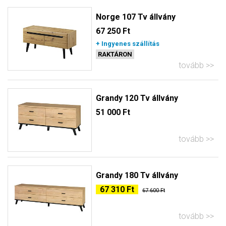
Norge 107 Tv állvány
67 250 Ft
+ Ingyenes szállítás
RAKTÁRON
tovább
Grandy 120 Tv állvány
51 000 Ft
tovább
Grandy 180 Tv állvány
67 310 Ft
67 600 Ft
tovább