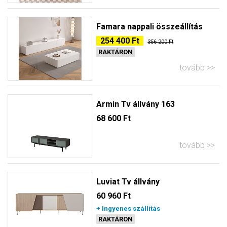
Famara nappali összeállítás
254 400 Ft
356 200 Ft
RAKTÁRON
tovább
Armin Tv állvány 163
68 600 Ft
tovább
Luviat Tv állvány
60 960 Ft
+ Ingyenes szállítás
RAKTÁRON