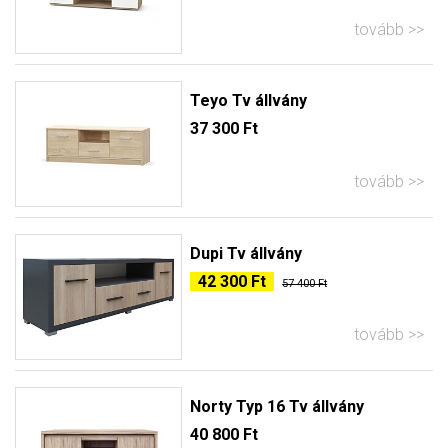
tovább
Teyo Tv állvány
37 300 Ft
tovább
Dupi Tv állvány
42 300 Ft
57 400 Ft
tovább
Norty Typ 16 Tv állvány
40 800 Ft