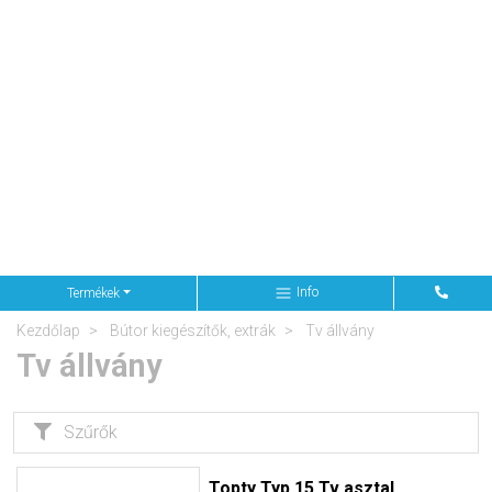
Info
Termékek
Kezdőlap
Bútor kiegészítők, extrák
Tv állvány
Tv állvány
Szűrők
Topty Typ 15 Tv asztal