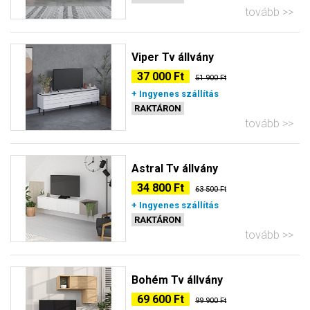
tovább
Viper Tv állvány
37 000 Ft
51 900 Ft
+ Ingyenes szállítás
RAKTÁRON
tovább
Astral Tv állvány
34 800 Ft
63 500 Ft
+ Ingyenes szállítás
RAKTÁRON
tovább
Bohém Tv állvány
69 600 Ft
99 900 Ft