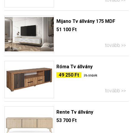
Mijano Tv állvány 175 MDF
51 100 Ft
tovább
Róma Tv állvány
49 250 Ft
71 110 Ft
tovább
Rente Tv állvány
53 700 Ft