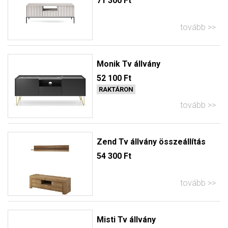
71 300 Ft
tovább
Monik Tv állvány
52 100 Ft
RAKTÁRON
tovább
Zend Tv állvány összeállítás
54 300 Ft
tovább
Misti Tv állvány