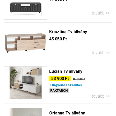
tovább
Krisztina Tv állvány
45 050 Ft
tovább
Lucian Tv állvány
53 900 Ft
89 900 Ft
+ Ingyenes szállítás
RAKTÁRON
tovább
Orianna Tv állvány