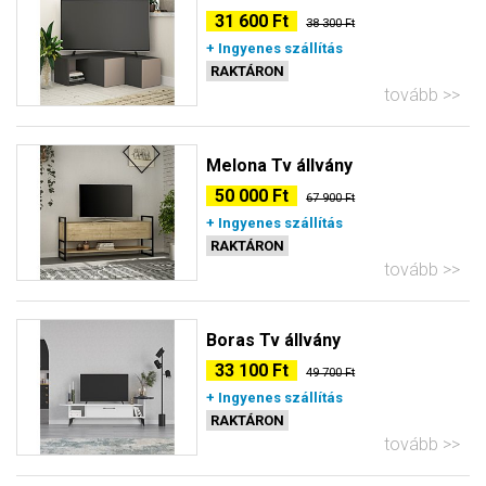
31 600 Ft
38 300 Ft
+ Ingyenes szállítás
RAKTÁRON
tovább
Melona Tv állvány
50 000 Ft
67 900 Ft
+ Ingyenes szállítás
RAKTÁRON
tovább
Boras Tv állvány
33 100 Ft
49 700 Ft
+ Ingyenes szállítás
RAKTÁRON
tovább