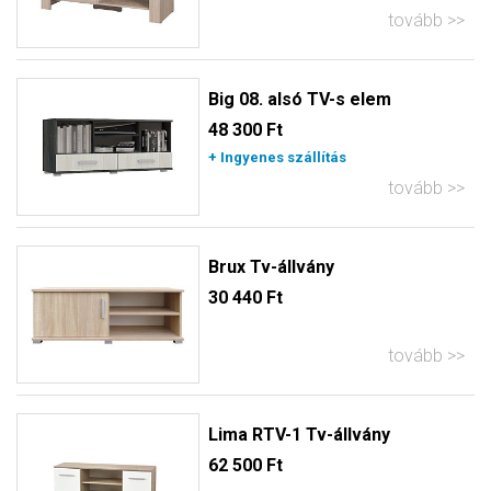
tovább
Big 08. alsó TV-s elem
48 300 Ft
+ Ingyenes szállítás
tovább
Brux Tv-állvány
30 440 Ft
tovább
Lima RTV-1 Tv-állvány
62 500 Ft