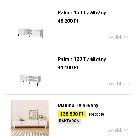
Palmir 150 Tv állvány
48 200 Ft
tovább
Palmir 120 Tv állvány
44 400 Ft
tovább
Manma Tv állvány
138 800 Ft
194 300 Ft
RAKTÁRON
tovább