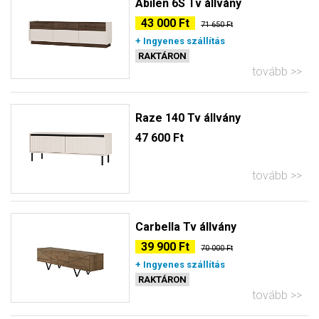
Abilen 6S Tv állvány
43 000 Ft
71 650 Ft
+ Ingyenes szállítás
RAKTÁRON
tovább
Raze 140 Tv állvány
47 600 Ft
tovább
Carbella Tv állvány
39 900 Ft
70 000 Ft
+ Ingyenes szállítás
RAKTÁRON
tovább