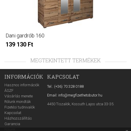
Dani gardrób 160
139 130 Ft
MEGTEKINTETT TERMÉKEK
INFORMÁCIÓK
KAPCSOLAT
Hasznos információk
Tel.: (+36) 70 328 0188
ÁSZF
Email: info@megfizethetobutor.hu
Vásárlás menete
Rólunk mondták
4450 Tiszalök, Kossuth Lajos utca 33-35.
Fizetési tudnivalók
Kapcsolat
Házhozszállítás
Garancia
Rólunk