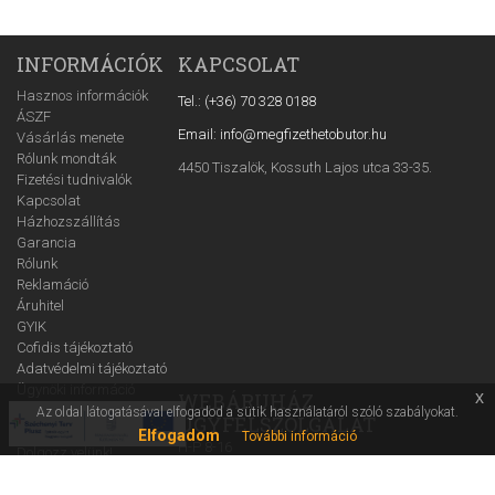
INFORMÁCIÓK
KAPCSOLAT
Hasznos információk
Tel.: (+36) 70 328 0188
ÁSZF
Email: info@megfizethetobutor.hu
Vásárlás menete
Rólunk mondták
4450 Tiszalök, Kossuth Lajos utca 33-35.
Fizetési tudnivalók
Kapcsolat
Házhozszállítás
Garancia
Rólunk
Reklamáció
Áruhitel
GYIK
Cofidis tájékoztató
Adatvédelmi tájékoztató
Ügynöki információ
x
WEBÁRUHÁZ
Árajánlatkérő
Az oldal látogatásával elfogadod a sütik használatáról szóló szabályokat.
ÜGYFÉLSZOLGÁLAT
Blog
Elfogadom
További információ
H-P 8-16
Dolgozz velünk!
Nyereményjáték
szabályzat