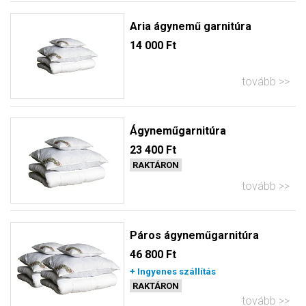
Aria ágynemű garnitúra
14 000 Ft
tovább
Ágyneműgarnitúra
23 400 Ft
RAKTÁRON
tovább
Páros ágyneműgarnitúra
46 800 Ft
+ Ingyenes szállítás
RAKTÁRON
tovább