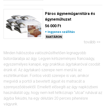
Páros ágyneműgarnitúra és
ágyneműhuzat
56 000 Ft
+ Ingyenes szállítás
RAKTÁRON
tovább
Minden hálószoba valószínűsíthetően legnagyobb
bútordarabja az ágy. Legyen kétszeményes franciaágy,
egyszemélyes kanapé, egy praktikus ágytakaróval csodát
érünk el. Az ágytakaró szerepe nem merül ki az
esztétikumban. Fontos védő szerepe is van, amikor
megvédi a portól a bevetett ágyat és matracát a
szennyeződésektől. Emellett elősegíti az ágy napközbeni
használatát úgy, hogy nem kell hétköznapi “utcai” ruhával az
ágyba feküdni, ha egy délutáni 20 perces pihenésre
vágyunk.