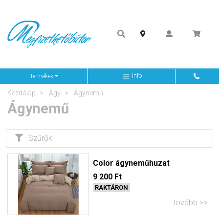
Info
Termékek
Kezdőlap
Ágy
Ágynemű
Ágynemű
Szűrők
Color ágyneműhuzat
9 200 Ft
RAKTÁRON
tovább