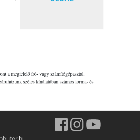
nt a megfelelő író- vagy számítógépasztal.
áruházunk széles kínálatában számos forma- és
obutor.hu