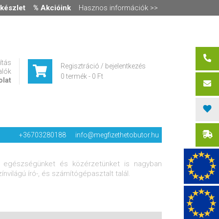
készlet
% Akcióink
Hasznos információk >>
ítás
Regisztráció / bejelentkezés
alók
0 termék
-
0 Ft
olat
+36703280188
info@megfizethetobutor.hu
at, egészségünket és közérzetünket is nagyban
nvilágú író-, és számítógépasztalt talál.