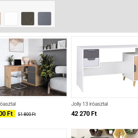
róasztal
Jolly 13 íróasztal
00 Ft
42 270 Ft
51 800 Ft