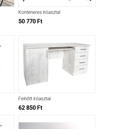
Konténeres íróasztal
50 770 Ft
Felnőtt íróasztal
62 850 Ft