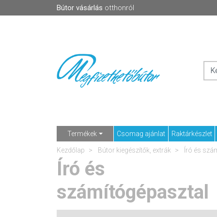
Bútor vásárlás
otthonról
Termékek
Csomag ajánlat
Raktárkészlet
Kezdőlap
Bútor kiegészítők, extrák
Író és szá
Író és
számítógépasztal