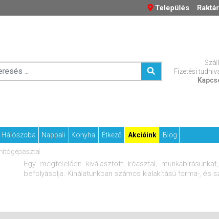
Település
Raktár
Száll
Fizetési tudniv
Kapcs
Hálószoba
Nappali
Konyha
Étkező
Akcióink
Blog
mítógépasztal
Egy megfelelően kiválasztott íróasztal, munkabírásunk
befolyásolja. Kínálatunkban számos kialakítású forma-, és szí