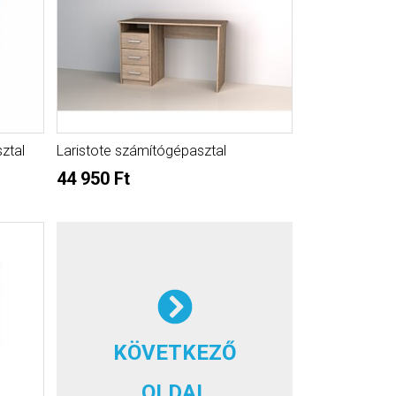
ztal
Laristote számítógépasztal
44 950 Ft
KÖVETKEZŐ
OLDAL