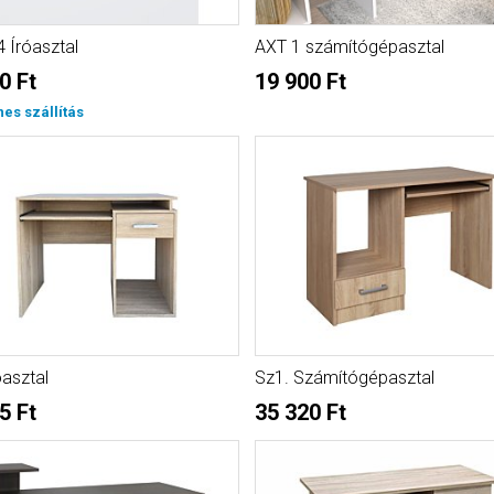
 Íróasztal
AXT 1 számítógépasztal
0 Ft
19 900 Ft
nes szállítás
óasztal
Sz1. Számítógépasztal
5 Ft
35 320 Ft