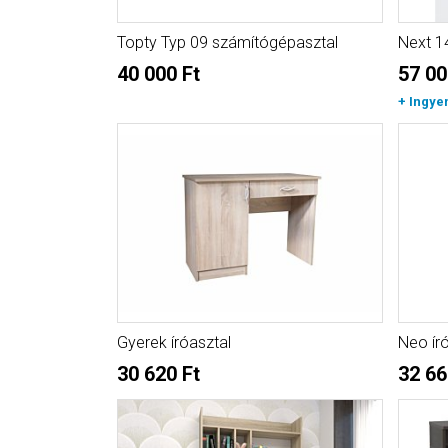
Topty Typ 09 számítógépasztal
Next 14
40 000 Ft
57 00
+ Ingye
Gyerek íróasztal
Neo ír
30 620 Ft
32 66