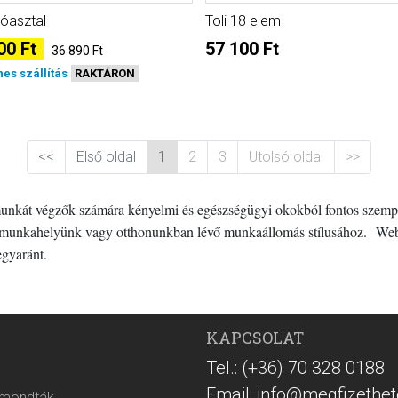
íróasztal
Toli 18 elem
00 Ft
57 100 Ft
36 890 Ft
nes szállítás
RAKTÁRON
<<
Első oldal
1
2
3
Utolsó oldal
>>
unkát végzők számára kényelmi és egészségügyi okokból fontos szempo
nk, munkahelyünk vagy otthonunkban lévő munkaállomás stílusához.
Web
egyaránt.
KAPCSOLAT
Tel.: (+36) 70 328 0188
Email: info@megfizethet
 mondták