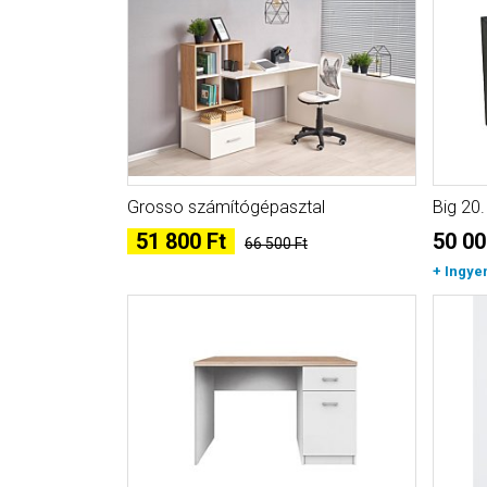
Grosso számítógépasztal
Big 20
51 800 Ft
50 00
66 500 Ft
+ Ingye