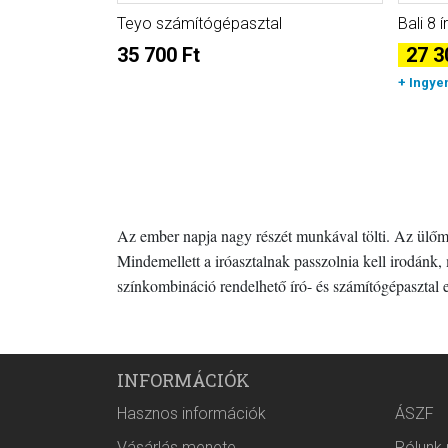
Teyo számítógépasztal
Bali 8 
35 700 Ft
27 3
+ Ingye
Az ember napja nagy részét munkával tölti. Az ülőm
Mindemellett a iróasztalnak passzolnia kell irodá
színkombináció rendelhető író- és számítógépasztal 
INFORMÁCIÓK
Hasznos információk
ÁSZF
Vásárlás menete
Rólunk