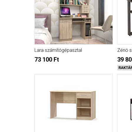
Lara számítógépasztal
Zénó s
73 100 Ft
39 80
RAKTÁ