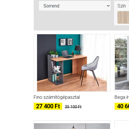
Szín
Fino számítógépasztal
Bega í
27 400 Ft
40 6
35 100 Ft