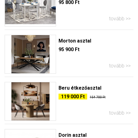
95 800 Ft
tovább
Morton asztal
95 900 Ft
tovább
Beru étkezőasztal
119 000 Ft
154 700 Ft
tovább
Dorin asztal