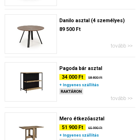
Danilo asztal (4 személyes)
89 500 Ft
tovább
Pagoda bár asztal
34 000 Ft
58 800 Ft
+ Ingyenes szállítás
RAKTÁRON
tovább
Mero étkezőasztal
51 900 Ft
65 990 Ft
+ Ingyenes szállítás