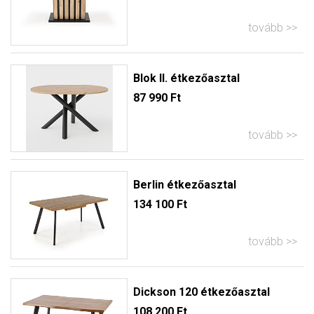
tovább
Blok II. étkezőasztal
87 990 Ft
tovább
Berlin étkezőasztal
134 100 Ft
tovább
Dickson 120 étkezőasztal
108 200 Ft