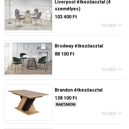
Liverpool étkezőasztal (4
személyes)
103 400 Ft
tovább
Brodway étkezőasztal
88 100 Ft
tovább
Brandon étkezőasztal
138 100 Ft
RAKTÁRON
tovább