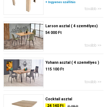
+ Ingyenes szállítás
tovább
Larson asztal ( 4 személyes)
54 000 Ft
tovább
Yohann asztal ( 4 személyes )
115 100 Ft
tovább
Cocktail asztal
24 140 Ft
31 495 Ft