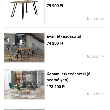
79 900 Ft
tovább
Evan étkezőasztal
74 200 Ft
tovább
Konami étkezőasztal (6
személyes)
173 200 Ft
tovább