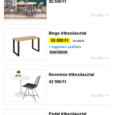
82 500 Ft
tovább
Bingo étkezőasztal
55 000 Ft
74 150 Ft
+ Ingyenes szállítás
RAKTÁRON
tovább
Reventon étkezőasztal
42 900 Ft
tovább
Pedal étkezőasztal