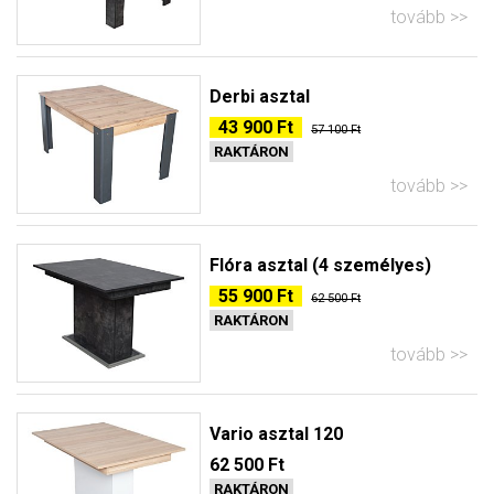
tovább
Derbi asztal
43 900 Ft
57 100 Ft
RAKTÁRON
tovább
Flóra asztal (4 személyes)
55 900 Ft
62 500 Ft
RAKTÁRON
tovább
Vario asztal 120
62 500 Ft
RAKTÁRON