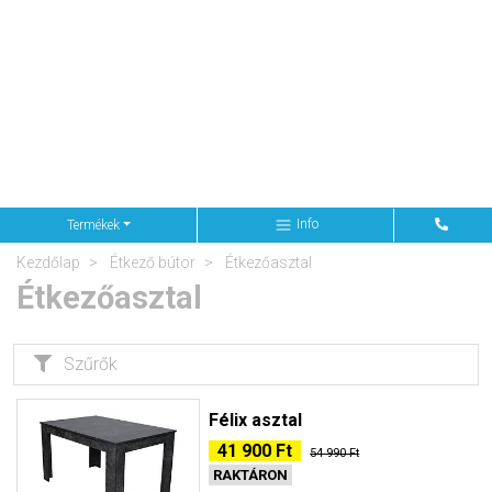
Info
Termékek
Kezdőlap
Étkező bútor
Étkezőasztal
Étkezőasztal
Szűrők
Félix asztal
41 900 Ft
54 990 Ft
RAKTÁRON