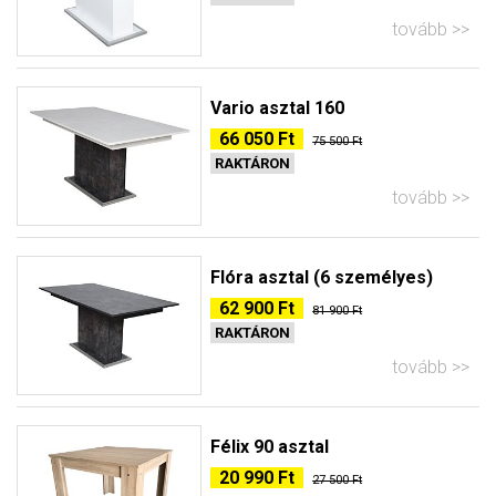
tovább
Vario asztal 160
66 050 Ft
75 500 Ft
RAKTÁRON
tovább
Flóra asztal (6 személyes)
62 900 Ft
81 900 Ft
RAKTÁRON
tovább
Félix 90 asztal
20 990 Ft
27 500 Ft