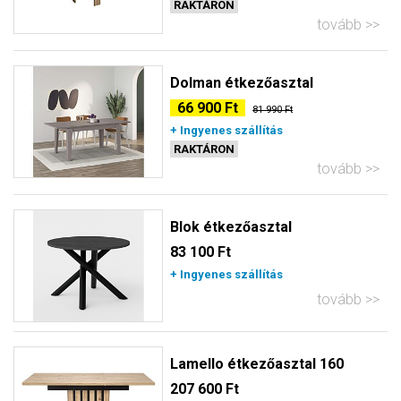
RAKTÁRON
tovább
Dolman étkezőasztal
66 900 Ft
81 990 Ft
+ Ingyenes szállítás
RAKTÁRON
tovább
Blok étkezőasztal
83 100 Ft
+ Ingyenes szállítás
tovább
Lamello étkezőasztal 160
207 600 Ft