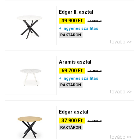
Edgar II. asztal
49 900 Ft
64 800 Ft
+ Ingyenes szállítás
RAKTÁRON
tovább
Aramis asztal
69 700 Ft
94 400 Ft
+ Ingyenes szállítás
RAKTÁRON
tovább
Edgar asztal
37 900 Ft
49 200 Ft
RAKTÁRON
tovább