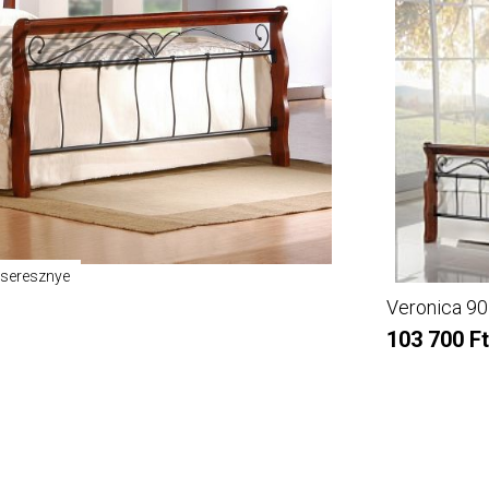
 cseresznye
műhuzat
Veronica 90
103 700 Ft