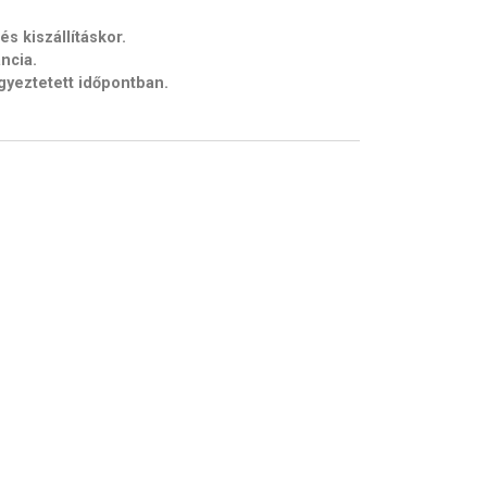
s kiszállításkor.
ancia.
egyeztetett időpontban.