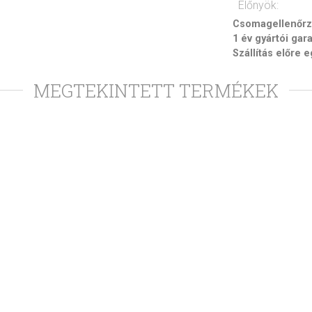
Előnyök:
Csomagellenőrzé
1 év gyártói gar
Szállítás előre 
MEGTEKINTETT TERMÉKEK