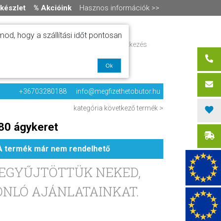
készlet
% Akcióink
Hasznos információk >>
od, hogy a szállítási időt pontosan
ítás
Regisztráció / bejelentkezés
alók
0 termék
-
0 Ft
olat
Ok
+36703280188
info@megfizethetobutor.hu
kategória
következő termék >
80 ágykeret
A termék már nem rendelhető
EGYŰJTÖTTÜK NEKED,
NLÓ AJÁNLATAINKAT.