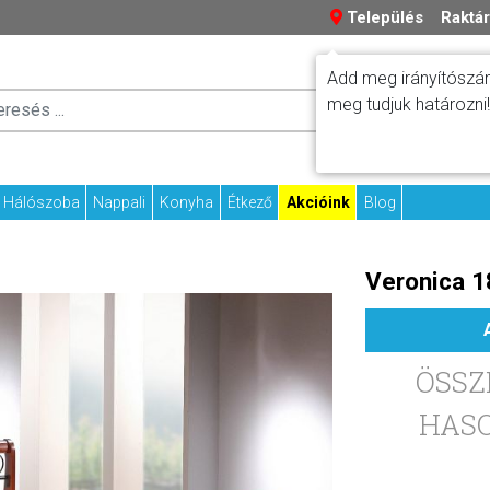
Település
Raktár
Add meg irányítószám
Száll
meg tudjuk határozni!
Fizetési tudniv
Kapcs
Hálószoba
Nappali
Konyha
Étkező
Akcióink
Blog
Veronica 1
ÖSSZ
HASO