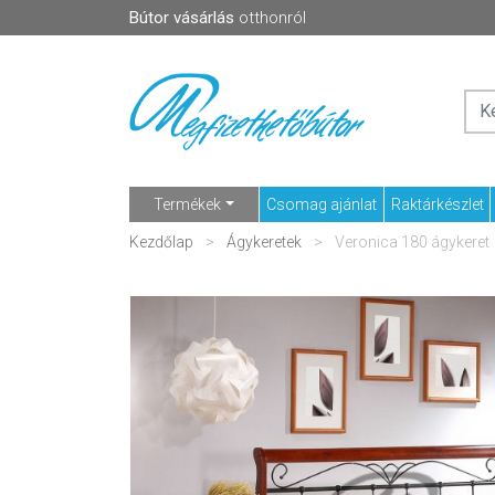
Bútor vásárlás
otthonról
Termékek
Csomag ajánlat
Raktárkészlet
Kezdőlap
Ágykeretek
Veronica 180 ágykeret