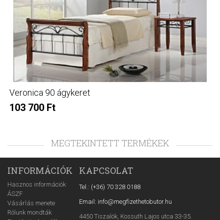
Veronica 90 ágykeret
103 700 Ft
MEGTEKINTETT TERMÉKEK
INFORMÁCIÓK
KAPCSOLAT
Hasznos információk
Tel.: (+36) 70 328 0188
ÁSZF
Email: info@megfizethetobutor.hu
Vásárlás menete
Rólunk mondták
4450 Tiszalök, Kossuth Lajos utca 33-35.