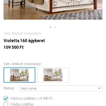
Szín: Antikolt cseresznye
Violetta 160 ágykeret
109 500 Ft
Szín:
Antikolt cseresznye
Matrac:
Nem kérek
Házhoz szállítás
| +4 990 Ft
Házba szállítás