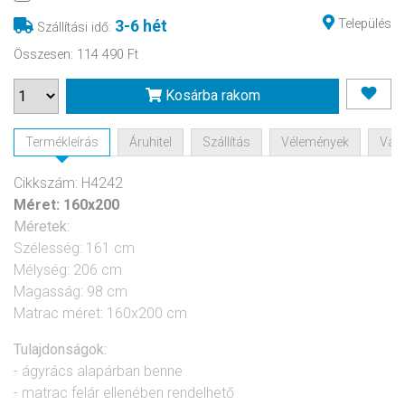
Település
3-6 hét
Szállítási idő
:
Összesen
:
114 490 Ft
Kosárba rakom
Termékleírás
Áruhitel
Szállítás
Vélemények
Vásá
Cikkszám: H4242
Méret:
160x200
Méretek:
Szélesség: 161 cm
Mélység: 206 cm
Magasság: 98 cm
Matrac méret: 160x200 cm
Tulajdonságok:
- ágyrács alapárban benne
- matrac felár ellenében rendelhető