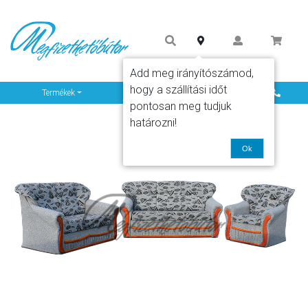
Add meg irányítószámod,
hogy a szállítási időt
Info
Termékek
pontosan meg tudjuk
határozni!
Ok