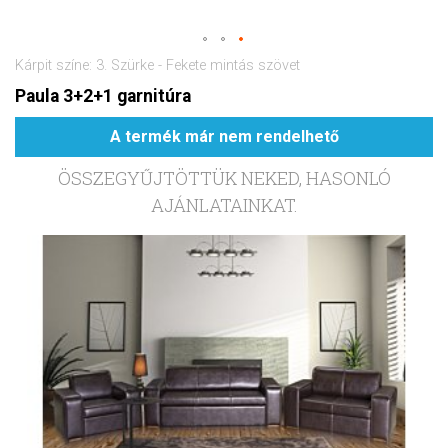
Kárpit színe: 3. Szürke - Fekete mintás szövet
Paula 3+2+1 garnitúra
A termék már nem rendelhető
ÖSSZEGYŰJTÖTTÜK NEKED, HASONLÓ
AJÁNLATAINKAT.