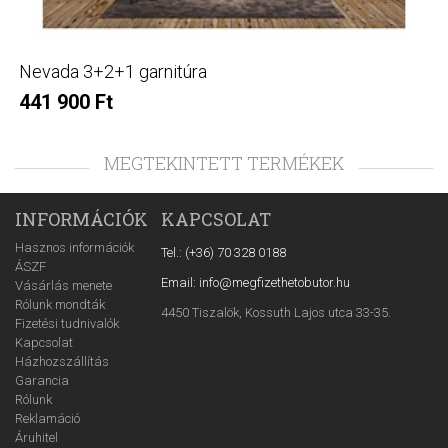
Nevada 3+2+1 garnitúra
441 900 Ft
MEGTEKINTETT TERMÉKEK
INFORMÁCIÓK
KAPCSOLAT
Hasznos információk
Tel.: (+36) 70 328 0188
ÁSZF
Email: info@megfizethetobutor.hu
Vásárlás menete
Rólunk mondták
4450 Tiszalök, Kossuth Lajos utca 33-35.
Fizetési tudnivalók
Kapcsolat
Házhozszállítás
Garancia
Rólunk
Reklamáció
Áruhitel