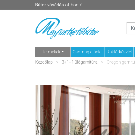
Bútor vásárlás
otthonról
Termékek
Csomag ajánlat
Raktárkészlet
Kezdőlap
3+1+1 ülőgarnitúra
Oregon garnit