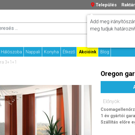
Település
Raktár
Add meg irányítószám
Száll
meg tudjuk határozni!
Fizetési tudniv
Kapcs
Hálószoba
Nappali
Konyha
Étkező
Akcióink
Blog
úra 3+1+1
Oregon gar
Előnyök:
Csomagellenőrzé
1 év gyártói gar
Szállítás előre 