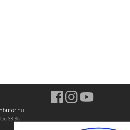
obutor.hu
tca 33-35.