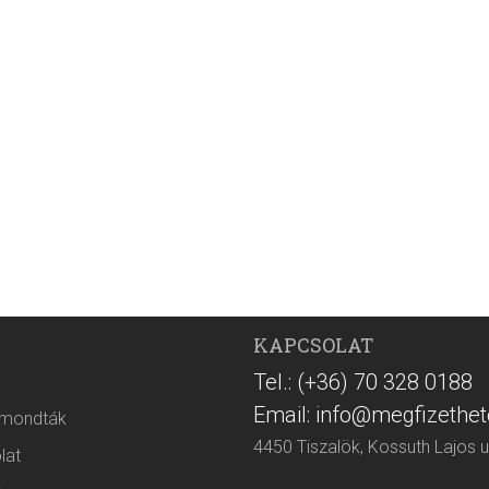
KAPCSOLAT
Tel.: (+36) 70 328 0188
Email: info@megfizethet
 mondták
4450 Tiszalök, Kossuth Lajos u
lat