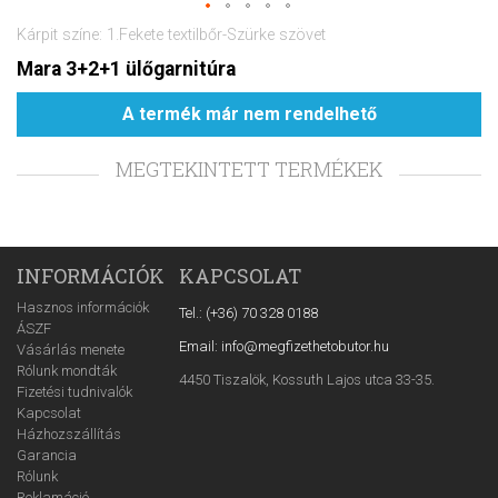
Kárpit színe: 1.Fekete textilbőr-Szürke szövet
Mara 3+2+1 ülőgarnitúra
A termék már nem rendelhető
MEGTEKINTETT TERMÉKEK
INFORMÁCIÓK
KAPCSOLAT
Hasznos információk
Tel.: (+36) 70 328 0188
ÁSZF
Email: info@megfizethetobutor.hu
Vásárlás menete
Rólunk mondták
4450 Tiszalök, Kossuth Lajos utca 33-35.
Fizetési tudnivalók
Kapcsolat
Házhozszállítás
Garancia
Rólunk
Reklamáció