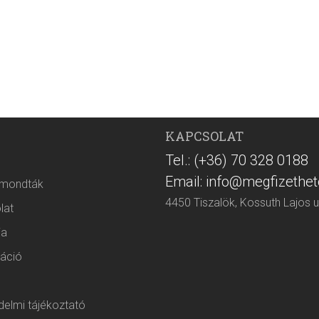
KAPCSOLAT
Tel.: (+36) 70 328 0188
Email: info@megfizethet
 mondták
4450 Tiszalök, Kossuth Lajos u
lat
ia
áció
elmi tájékoztató