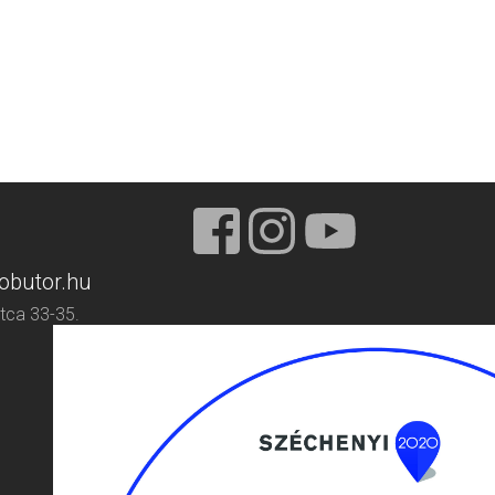
obutor.hu
tca 33-35.