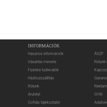
INFORMÁCIÓK
Hasznos információk
ÁSZF
Vásárlás menete
Rólunk
Fizetési tudnivalók
Kapcso
Házhozszállítás
Garanc
Rólunk
Reklam
Áruhitel
GYIK
Cofidis tájékoztató
Adatvéd