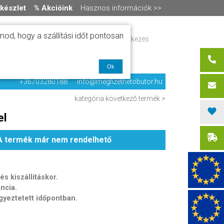
készlet
% Akcióink
Hasznos információk >>
od, hogy a szállítási időt pontosan
ítás
Regisztráció / bejelentkezés
alók
0 termék
-
0 Ft
olat
Ok
+36703280188
info@megfizethetobutor.hu
kategória
következő termék >
el
A termék már nem rendelhető
s kiszállításkor.
ancia.
egyeztetett időpontban.