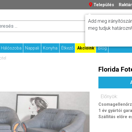
Település
Raktár
Add meg irányítószám
Száll
Fizetési tudniv
meg tudjuk határozni!
Kapcs
Hálószoba
Nappali
Konyha
Étkező
Akcióink
Blog
otel
Florida Fot
Előnyök:
Csomagellenőrzé
1 év gyártói gar
Szállítás előre 