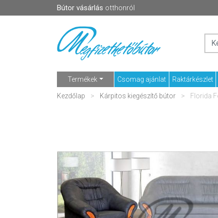
Bútor vásárlás
otthonról
Termékek
Csomag ajánlat
Raktárkészlet
Kezdőlap
Kárpitos kiegészítő bútor
Florida F