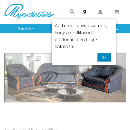
Add meg irányítószámod,
Info
Termékek
hogy a szállítási időt
pontosan meg tudjuk
határozni!
Ok
Kárpit színe: 3.Fekete textilbőr