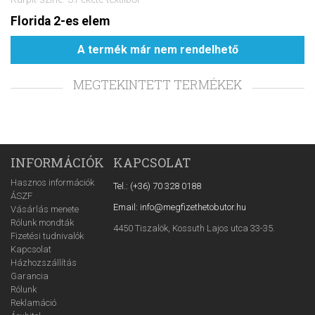
Florida 2-es elem
A termék már nem rendelhető
MEGTEKINTETT TERMÉKEK
INFORMÁCIÓK
KAPCSOLAT
Hasznos információk
Tel.: (+36) 70 328 0188
ÁSZF
Email: info@megfizethetobutor.hu
Vásárlás menete
Rólunk mondták
4450 Tiszalök, Kossuth Lajos utca 33-35.
Fizetési tudnivalók
Kapcsolat
Házhozszállítás
Garancia
Rólunk
Reklamáció