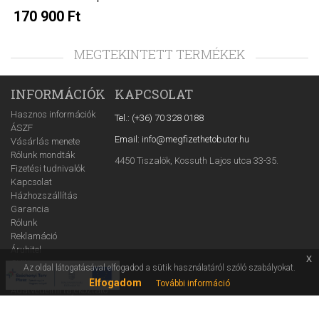
170 900 Ft
MEGTEKINTETT TERMÉKEK
INFORMÁCIÓK
KAPCSOLAT
Hasznos információk
Tel.: (+36) 70 328 0188
ÁSZF
Email: info@megfizethetobutor.hu
Vásárlás menete
Rólunk mondták
4450 Tiszalök, Kossuth Lajos utca 33-35.
Fizetési tudnivalók
Kapcsolat
Házhozszállítás
Garancia
Rólunk
Reklamáció
Áruhitel
x
GYIK
Az oldal látogatásával elfogadod a sütik használatáról szóló szabályokat.
Cofidis tájékoztató
Elfogadom
További információ
Adatvédelmi tájékoztató
Ügynöki információ
WEBÁRUHÁZ
Árajánlatkérő