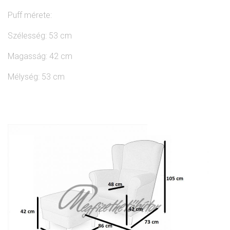
Puff mérete:
Szélesség: 53 cm
Magasság: 42 cm
Mélység: 53 cm