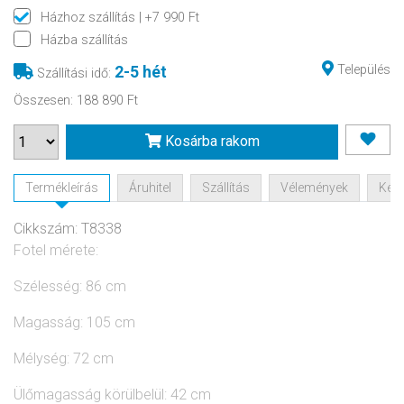
Házhoz szállítás
| +7 990 Ft
Házba szállítás
Település
2-5 hét
Szállítási idő
:
Összesen
:
188 890 Ft
Kosárba rakom
Termékleírás
Áruhitel
Szállítás
Vélemények
Kérd
Cikkszám: T8338
Fotel mérete:
Szélesség: 86 cm
Magasság: 105 cm
Mélység: 72 cm
Ülőmagasság körülbelül: 42 cm