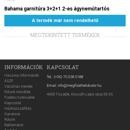
Bahama garnitúra 3+2+1 2-es ágyneműtartós
A termék már nem rendelhető
MEGTEKINTETT TERMÉKEK
INFORMÁCIÓK
KAPCSOLAT
Hasznos információk
Tel.: (+36) 70 328 0188
ÁSZF
Email: info@megfizethetobutor.hu
Vásárlás menete
Rólunk mondták
4450 Tiszalök, Kossuth Lajos utca 33-35.
Fizetési tudnivalók
Kapcsolat
Házhozszállítás
Garancia
Rólunk
Reklamáció