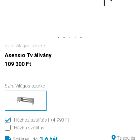
Szín: Világos szürke
Asensio Tv állvány
109 300 Ft
Szín:
Világos szürke
Házhoz szállítás
| +4 990 Ft
Házba szállítás
Település
3-6 hét
Szállítási idő
: