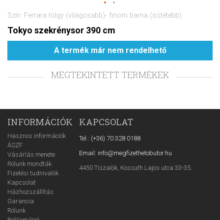
Szín: Ferrara tölgy (világosabb)- finom barna (sötétebb)
Tokyo szekrénysor 390 cm
A termék már nem rendelhető
MEGTEKINTETT TERMÉKEK
INFORMÁCIÓK
KAPCSOLAT
Hasznos információk
Tel.: (+36) 70 328 0188
ÁSZF
Email: info@megfizethetobutor.hu
Vásárlás menete
Rólunk mondták
4450 Tiszalök, Kossuth Lajos utca 33-35.
Fizetési tudnivalók
Kapcsolat
Házhozszállítás
Garancia
Rólunk
Reklamáció