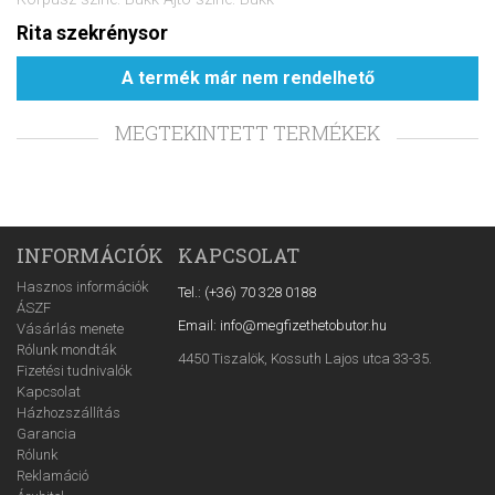
Rita szekrénysor
A termék már nem rendelhető
MEGTEKINTETT TERMÉKEK
INFORMÁCIÓK
KAPCSOLAT
Hasznos információk
Tel.: (+36) 70 328 0188
ÁSZF
Email: info@megfizethetobutor.hu
Vásárlás menete
Rólunk mondták
4450 Tiszalök, Kossuth Lajos utca 33-35.
Fizetési tudnivalók
Kapcsolat
Házhozszállítás
Garancia
Rólunk
Reklamáció