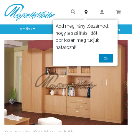
Add meg irányítószámod,
Info
Termékek
hogy a szállítási időt
pontosan meg tudjuk
határozni!
Ok
Korpusz színe: Bükk Ajtó színe: Bükk