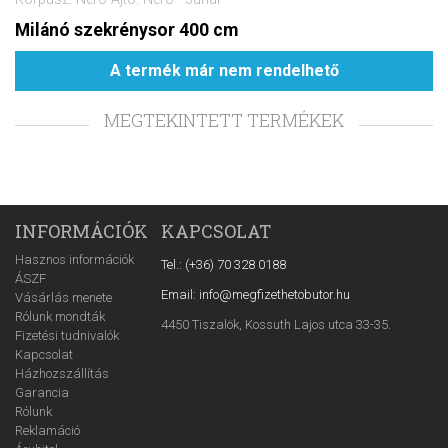
Milánó szekrénysor 400 cm
A termék már nem rendelhető
MEGTEKINTETT TERMÉKEK
INFORMÁCIÓK
KAPCSOLAT
Hasznos információk
Tel.: (+36) 70 328 0188
ÁSZF
Email: info@megfizethetobutor.hu
Vásárlás menete
Rólunk mondták
4450 Tiszalök, Kossuth Lajos utca 33-35.
Fizetési tudnivalók
Kapcsolat
Házhozszállítás
Garancia
Rólunk
Reklamáció