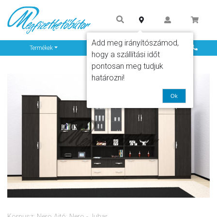
Add meg irányítószámod,
Info
Termékek
hogy a szállítási időt
pontosan meg tudjuk
határozni!
Ok
Korpusz: Nero Ajtó: Nero - Juhar