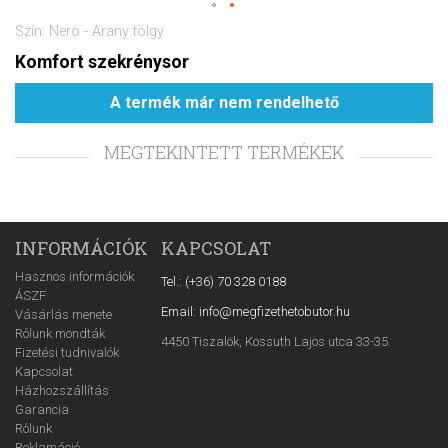
Szín: Nero - Arany tölgy
Komfort szekrénysor
A termék már nem rendelhető
MEGTEKINTETT TERMÉKEK
INFORMÁCIÓK
KAPCSOLAT
Hasznos információk
Tel.: (+36) 70 328 0188
ÁSZF
Email: info@megfizethetobutor.hu
Vásárlás menete
Rólunk mondták
4450 Tiszalök, Kossuth Lajos utca 33-35.
Fizetési tudnivalók
Kapcsolat
Házhozszállítás
Garancia
Rólunk
Reklamáció