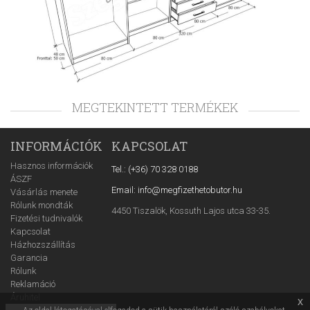
MEGTEKINTETT TERMÉKEK
INFORMÁCIÓK
KAPCSOLAT
Hasznos információk
Tel.: (+36) 70 328 0188
ÁSZF
Email: info@megfizethetobutor.hu
Vásárlás menete
Rólunk mondták
4450 Tiszalök, Kossuth Lajos utca 33-35.
Fizetési tudnivalók
Kapcsolat
Házhozszállítás
Garancia
Rólunk
Reklamáció
Áruhitel
x