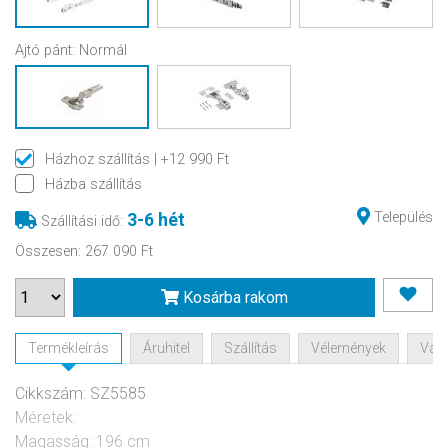
Ajtó pánt:
Normál
Házhoz szállítás
| +12 990 Ft
Házba szállítás
Település
3-6 hét
Szállítási idő
:
Összesen
:
267 090 Ft
Kosárba rakom
Termékleírás
Áruhitel
Szállítás
Vélemények
Vásá
Cikkszám: SZ5585
Méretek:
Magasság: 196 cm