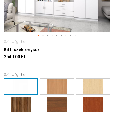
Szín: Jégfehér
Kitti szekrénysor
254 100 Ft
Szín:
Jégfehér