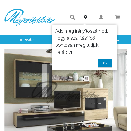
Add meg irányítószámod,
hogy a szállítási időt
Info
Termékek
pontosan meg tudjuk
határozni!
Ok