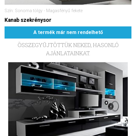
Szín: Sonoma tölgy - Magasfényű fekete
Kanab szekrénysor
A termék már nem rendelhető
ÖSSZEGYŰJTÖTTÜK NEKED, HASONLÓ
AJÁNLATAINKAT.