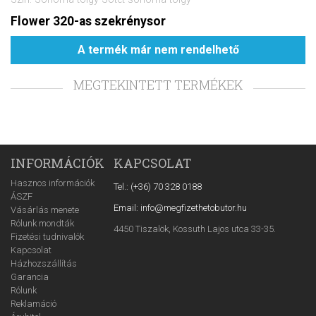
Flower 320-as szekrénysor
A termék már nem rendelhető
MEGTEKINTETT TERMÉKEK
INFORMÁCIÓK
KAPCSOLAT
Hasznos információk
Tel.: (+36) 70 328 0188
ÁSZF
Email: info@megfizethetobutor.hu
Vásárlás menete
Rólunk mondták
4450 Tiszalök, Kossuth Lajos utca 33-35.
Fizetési tudnivalók
Kapcsolat
Házhozszállítás
Garancia
Rólunk
Reklamáció