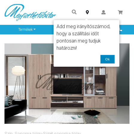
Add meg irányítószámod,
Info
Termékek
hogy a szállítási időt
pontosan meg tudjuk
határozni!
Ok
Szín: Sonoma tölgy-Sötét sonoma tölgy