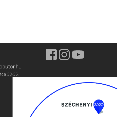
obutor.hu
tca 33-35.