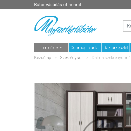
Bútor vásárlás
otthonról
Termékek
Csomag ajánlat
Raktárkészlet
Kezdőlap
Szekrénysor
Dalma szekrénysor 