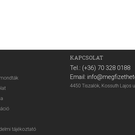
KAPCSOLAT
Tel.: (+36) 70 328 0188
Email: info@megfizethet
 mondták
4450 Tiszalök, Kossuth Lajos u
lat
ia
áció
elmi tájékoztató