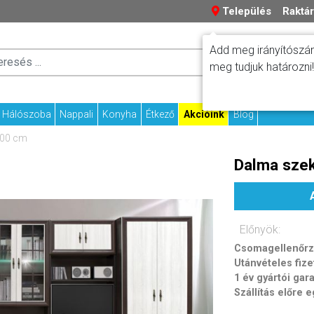
Település
Raktár
Add meg irányítószám
Száll
Fizetési tudniv
meg tudjuk határozni!
Kapcs
Hálószoba
Nappali
Konyha
Étkező
Akcióink
Blog
400 cm
Dalma sze
Előnyök:
Csomagellenőrzé
Utánvételes fize
1 év gyártói gar
Szállítás előre 