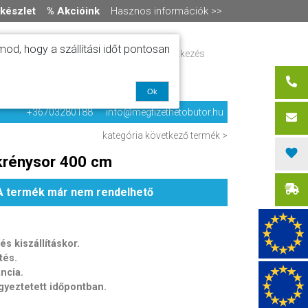
készlet
% Akcióink
Hasznos információk >>
od, hogy a szállítási időt pontosan
ítás
Regisztráció / bejelentkezés
alók
0 termék
-
0 Ft
olat
Ok
+36703280188
info@megfizethetobutor.hu
kategória
következő termék >
krénysor 400 cm
A termék már nem rendelhető
s kiszállításkor.
tés.
ancia.
egyeztetett időpontban.