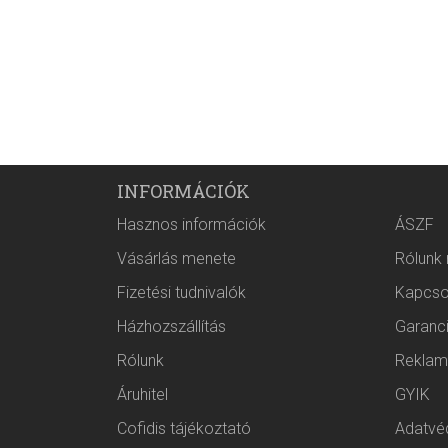
INFORMÁCIÓK
Hasznos információk
ÁSZF
Vásárlás menete
Rólunk
Fizetési tudnivalók
Kapcso
Házhozszállítás
Garanc
Rólunk
Reklam
Áruhitel
GYIK
Cofidis tájékoztató
Adatvéd