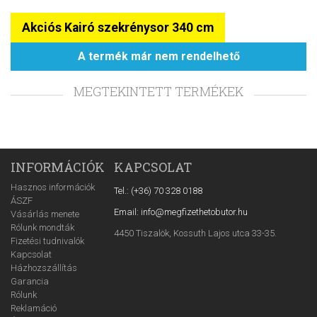
Akciós Kairó szekrénysor 340 cm
A termék már nem rendelhető
MEGTEKINTETT TERMÉKEK
INFORMÁCIÓK
KAPCSOLAT
Hasznos információk
Tel.: (+36) 70 328 0188
ÁSZF
Email: info@megfizethetobutor.hu
Vásárlás menete
Rólunk mondták
4450 Tiszalök, Kossuth Lajos utca 33-35.
Fizetési tudnivalók
Kapcsolat
Házhozszállítás
Garancia
Rólunk
Reklamáció