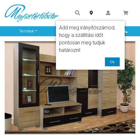
Add meg irányítószámod,
Info
Termékek
hogy a szállítási időt
pontosan meg tudjuk
határozni!
Ok