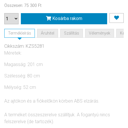
Összesen
:
75 300 Ft
Kosárba rakom
Termékleírás
Áruhitel
Szállítás
Vélemények
Kérd
Cikkszám: KZS5281
Méretek:
Magasság: 201 cm
Szélesség: 80 cm
Mélység: 52 cm
Az ajtókon és a fiókelőkön körben ABS elzárás.
A terméket összeszerelve szállítjuk. A fogantyú nincs
felszerelve (de tartozék).