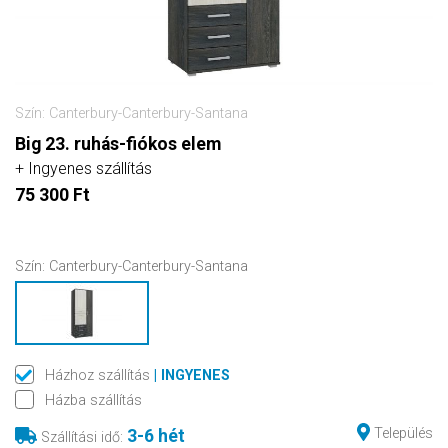
Szín: Canterbury-Canterbury-Santana
Big 23. ruhás-fiókos elem
+ Ingyenes szállítás
75 300 Ft
Szín:
Canterbury-Canterbury-Santana
Házhoz szállítás
| INGYENES
Házba szállítás
Település
3-6 hét
Szállítási idő
: