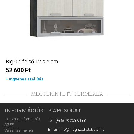
Big 07. felső Tv-s elem
52 600 Ft
+ Ingyenes szállítás
MEGTEKINTETT TERMÉKEK
INFORMÁCIÓK
KAPCSOLAT
Hasznos információk
Tel.: (+36) 70 328 0188
ÁSZF
Email: info@megfizethetobutor.hu
Vásárlás menete