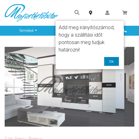
Add meg irányítószámod,
Info
Termékek
hogy a szállítási időt
pontosan meg tudjuk
határozni!
Ok
Szín: Nero - Bianco