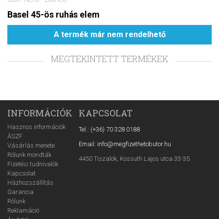
Basel 45-ös ruhás elem
A termék már nem rendelhető
MEGTEKINTETT TERMÉKEK
INFORMÁCIÓK
KAPCSOLAT
Hasznos információk
Tel.: (+36) 70 328 0188
ÁSZF
Email: info@megfizethetobutor.hu
Vásárlás menete
Rólunk mondták
4450 Tiszalök, Kossuth Lajos utca 33-35.
Fizetési tudnivalók
Kapcsolat
Házhozszállítás
Garancia
Rólunk
Reklamáció