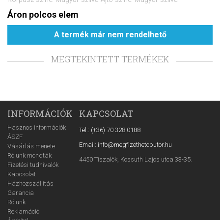
Áron polcos elem
A termék már nem rendelhető
MEGTEKINTETT TERMÉKEK
INFORMÁCIÓK
KAPCSOLAT
Hasznos információk
Tel.: (+36) 70 328 0188
ÁSZF
Email: info@megfizethetobutor.hu
Vásárlás menete
Rólunk mondták
4450 Tiszalök, Kossuth Lajos utca 33-35.
Fizetési tudnivalók
Kapcsolat
Házhozszállítás
Garancia
Rólunk
Reklamáció