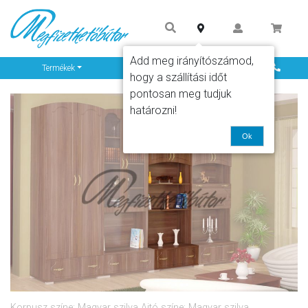
Add meg irányítószámod,
Info
Termékek
hogy a szállítási időt
pontosan meg tudjuk
határozni!
Ok
Korpusz színe: Magyar szilva Ajtó színe: Magyar szilva