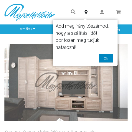
Add meg irányítószámod,
Info
Termékek
hogy a szállítási időt
pontosan meg tudjuk
határozni!
Ok
Korpusz: Sonoma tölgy Ajtó színe: Sonoma tölgy