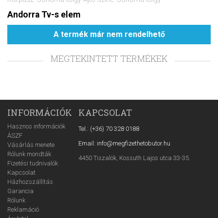
Andorra Tv-s elem
A termék már nem rendelhető
MEGTEKINTETT TERMÉKEK
INFORMÁCIÓK
KAPCSOLAT
Hasznos információk
Tel.: (+36) 70 328 0188
ÁSZF
Email: info@megfizethetobutor.hu
Vásárlás menete
Rólunk mondták
4450 Tiszalök, Kossuth Lajos utca 33-35.
Fizetési tudnivalók
Kapcsolat
Házhozszállítás
Garancia
Rólunk
Reklamáció