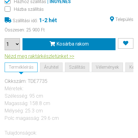
Házhoz szállítás
| INGYENES
Házba szállítás
Település
1-2 hét
Szállítási idő
:
Összesen
:
25 900 Ft
Kosárba rakom
Nézd meg raktárkészletünket >>
Termékleírás
Áruhitel
Szállítás
Vélemények
Kérd
Cikkszám: TDE7735
Méretek:
Szélesség: 95 cm
Magasság: 158.8 cm
Mélység: 25.3 cm
Polc magasság: 29.6 cm
Tulajdonságok: