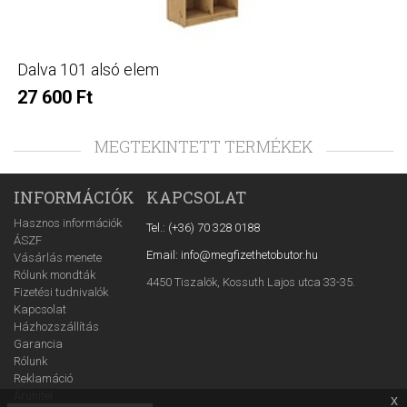
Dalva 101 alsó elem
27 600 Ft
MEGTEKINTETT TERMÉKEK
INFORMÁCIÓK
KAPCSOLAT
Hasznos információk
Tel.: (+36) 70 328 0188
ÁSZF
Email: info@megfizethetobutor.hu
Vásárlás menete
Rólunk mondták
4450 Tiszalök, Kossuth Lajos utca 33-35.
Fizetési tudnivalók
Kapcsolat
Házhozszállítás
Garancia
Rólunk
Reklamáció
Áruhitel
x