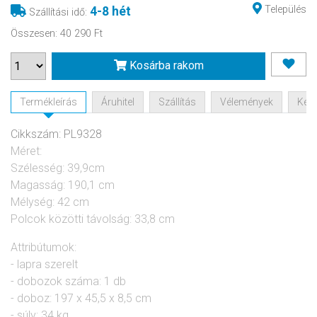
Település
4-8 hét
Szállítási idő
:
Összesen
:
40 290 Ft
Kosárba rakom
Termékleírás
Áruhitel
Szállítás
Vélemények
Kérd
Cikkszám: PL9328
Méret:
Szélesség: 39,9cm
Magasság: 190,1 cm
Mélység: 42 cm
Polcok közötti távolság: 33,8 cm
Attribútumok:
- lapra szerelt
- dobozok száma: 1 db
- doboz: 197 x 45,5 x 8,5 cm
- súly: 34 kg