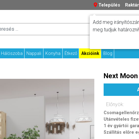
Település
Raktár
Add meg irányítószám
Száll
meg tudjuk határozni!
Fizetési tudniv
Kapcs
Hálószoba
Nappali
Konyha
Étkező
Akcióink
Blog
Next Moon 
Előnyök:
Csomagellenőrzé
Utánvételes fize
1 év gyártói gar
Szállítás előre 