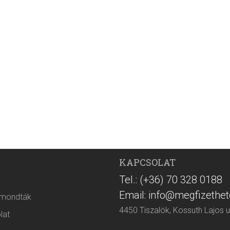
KAPCSOLAT
Tel.: (+36) 70 328 0188
Email: info@megfizethet
 mondták
4450 Tiszalök, Kossuth Lajos u
lat