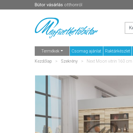
Bútor vásárlás
otthonról
Termékek
Csomag ajánlat
Raktárkészlet
Kezdőlap
Szekrény
Next Moon vitrin 160 cm