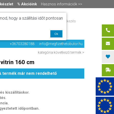
készlet
% Akcióink
Hasznos információk >>
od, hogy a szállítási időt pontosan
ítás
Regisztráció / bejelentkezés
alók
0 termék
-
0 Ft
olat
Ok
+36703280188
info@megfizethetobutor.hu
kategória
következő termék >
vitrin 160 cm
A termék már nem rendelhető
s kiszállításkor.
tés.
ancia.
egyeztetett időpontban.