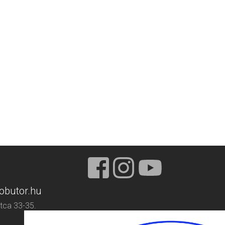
obutor.hu
tca 33-35.