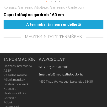
Korpusz: San remo Ajtó-Betét: San remo - Canterbury
Capri tolóajtós gardrób 160 cm
A termék már nem rendelhető
MEGTEKINTETT TERMÉKEK
INFORMÁCIÓK
KAPCSOLAT
Hasznos információk
Tel.: (+36) 70 328 0188
ÁSZF
Email: info@megfizethetobutor.hu
Vásárlás menete
Rólunk mondták
4450 Tiszalök, Kossuth Lajos utca 33-35.
Fizetési tudnivalók
Kapcsolat
Házhozszállítás
Garancia
Rólunk
Reklamáció