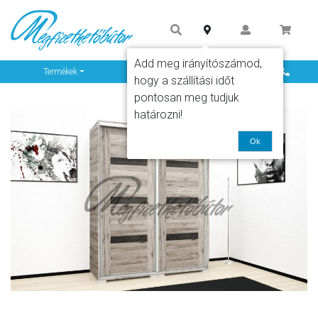
Add meg irányítószámod,
Info
Termékek
hogy a szállítási időt
pontosan meg tudjuk
határozni!
Ok