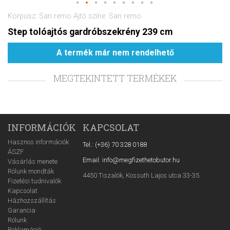
Korpusz: San remo Ajtó színe: San remo
Step tolóajtós gardróbszekrény 239 cm
A termék már nem rendelhető
MEGTEKINTETT TERMÉKEK
INFORMÁCIÓK
KAPCSOLAT
Hasznos információk
Tel.: (+36) 70 328 0188
ÁSZF
Email: info@megfizethetobutor.hu
Vásárlás menete
Rólunk mondták
4450 Tiszalök, Kossuth Lajos utca 33-35.
Fizetési tudnivalók
Kapcsolat
Házhozszállítás
Garancia
Rólunk
Reklamáció