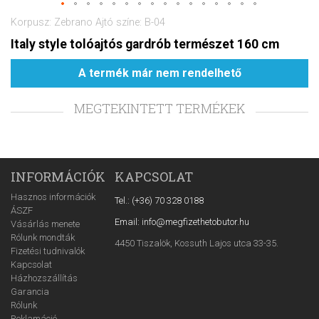
Korpusz: Zebrano Ajtó színe: B-04
Italy style tolóajtós gardrób természet 160 cm
A termék már nem rendelhető
MEGTEKINTETT TERMÉKEK
INFORMÁCIÓK
KAPCSOLAT
Hasznos információk
Tel.: (+36) 70 328 0188
ÁSZF
Email: info@megfizethetobutor.hu
Vásárlás menete
Rólunk mondták
4450 Tiszalök, Kossuth Lajos utca 33-35.
Fizetési tudnivalók
Kapcsolat
Házhozszállítás
Garancia
Rólunk
Reklamáció