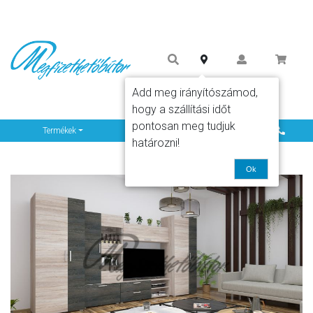
Add meg irányítószámod,
hogy a szállítási időt
pontosan meg tudjuk
Info
Termékek
határozni!
Ok