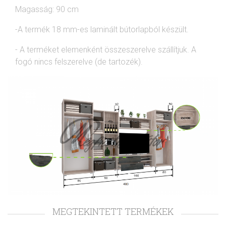
Magasság: 90 cm
-A termék 18 mm-es laminált bútorlapból készült.
- A terméket elemenként összeszerelve szállítjuk. A
fogó nincs felszerelve (de tartozék).
MEGTEKINTETT TERMÉKEK