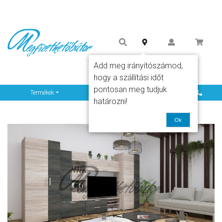
Add meg irányítószámod,
hogy a szállítási időt
pontosan meg tudjuk
Info
Termékek
határozni!
Ok