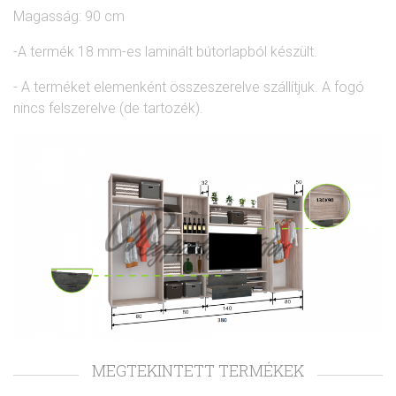
Magasság: 90 cm
-A termék 18 mm-es laminált bútorlapból készült.
- A terméket elemenként összeszerelve szállítjuk. A fogó
nincs felszerelve (de tartozék).
MEGTEKINTETT TERMÉKEK