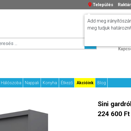
Település
Raktár
Add meg irányítószám
meg tudjuk határozni!
Száll
Fizetési tudniv
Kapcs
Hálószoba
Nappali
Konyha
Étkező
Akcióink
Blog
Sini gardr
224 600 Ft