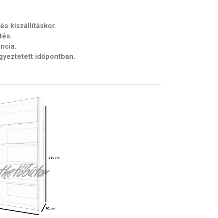
s kiszállításkor.
tés.
ancia.
egyeztetett időpontban.