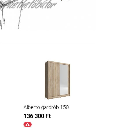
Alberto gardrób 150
Alberto ga
136 300 Ft
116 300 F