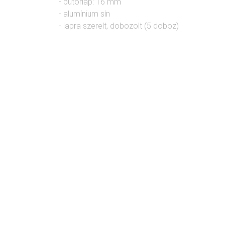
- bútorlap: 16 mm
- alumínium sín
- lapra szerelt, dobozolt (5 doboz)