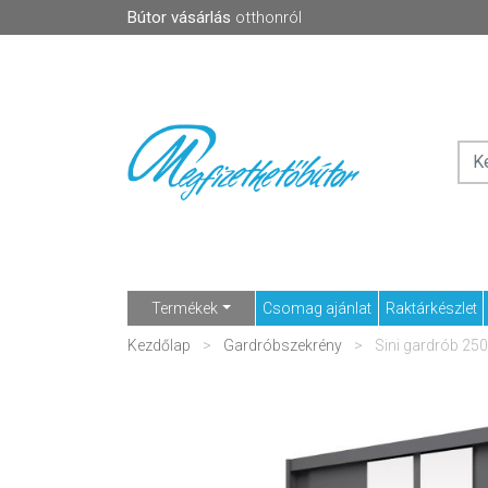
Bútor vásárlás
otthonról
Termékek
Csomag ajánlat
Raktárkészlet
Kezdőlap
Gardróbszekrény
Sini gardrób 250