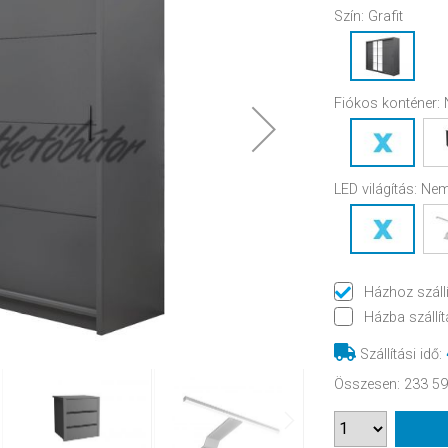
Szín:
Grafit
Fiókos konténer:
LED világítás:
Nem
Házhoz száll
Házba szállít
Szállítási idő
:
Összesen
:
233 59