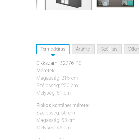
Termékleírás
Áruhitel
Szállítás
Véle
Cikkszám: B2776-PS
Méretek:
Magasság: 215 cm
Szélesség: 250 cm
Mélység: 61 cm
Fiókos konténer méretei:
Szélesség: 50 cm
Magasság: 53 cm
Mélység: 46 cm