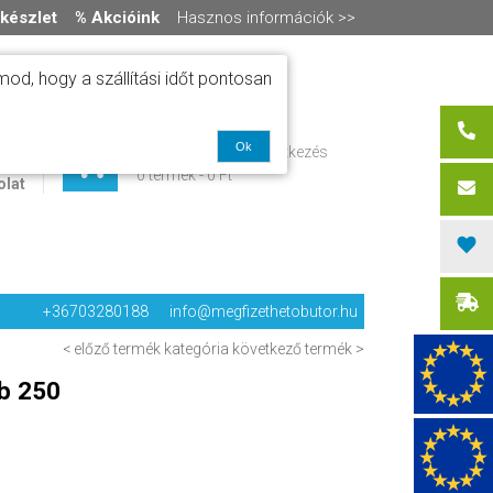
készlet
% Akcióink
Hasznos információk >>
od, hogy a szállítási időt pontosan
ítás
Ok
Regisztráció / bejelentkezés
alók
0 termék
-
0 Ft
olat
+36703280188
info@megfizethetobutor.hu
< előző termék
kategória
következő termék >
ób 250