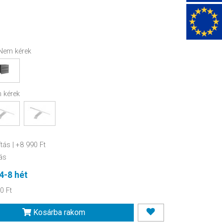
Nem kérek
 kérek
ítás
| +8 990 Ft
ás
4-8 hét
0 Ft
Kosárba rakom