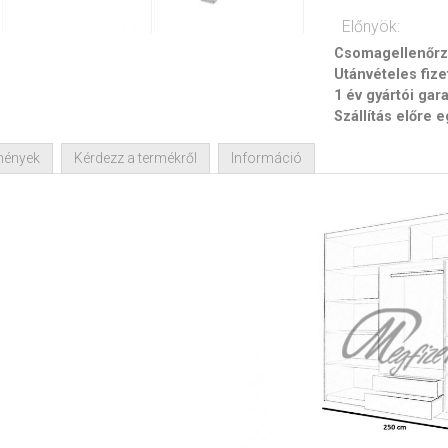
Előnyök:
Csomagellenőrzé
Utánvételes fize
1 év gyártói gar
Szállítás előre 
mények
Kérdezz a termékről
Információ