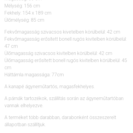
Mélység: 156 cm
Fekhely: 154 x 189 cm
Ülőmélység: 85 cm
Fekvőmagasság szivacsos kivetelben körülbelül: 42 cm
Fekvőmagasság erősített bonell rugós kivitelben körülbelül:
47 cm
Ülőmagasság szivacsos kivitelben körülbelül: 42 cm
Ülőmagasság erősített bonell rugós kivitelben körülbelül: 45
cm
Háttámla magassága: 77cm
A kanapé ágyneműtartós, magasfekhelyes.
A párnák tartozékok, szállítás során az ágyneműtartóban
vannak elhelyezve.
A terméket több darabban, darabonként összeszerelt
állapotban szállítjuk.