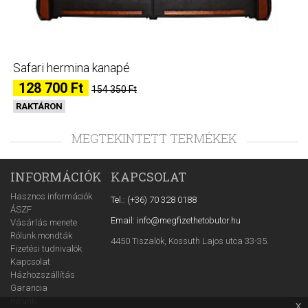
Safari hermina kanapé
128 700 Ft
154 350 Ft
RAKTÁRON
MEGTEKINTETT TERMÉKEK
INFORMÁCIÓK
KAPCSOLAT
Hasznos információk
Tel.: (+36) 70 328 0188
ÁSZF
Email: info@megfizethetobutor.hu
Vásárlás menete
Rólunk mondták
4450 Tiszalök, Kossuth Lajos utca 33-35.
Fizetési tudnivalók
Kapcsolat
Házhozszállítás
Garancia
Rólunk
x