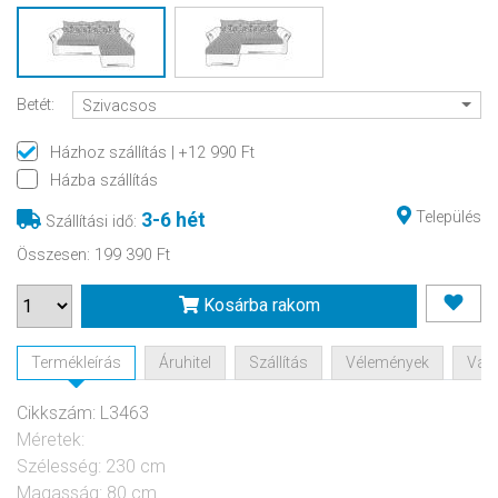
Betét:
Szivacsos
Házhoz szállítás
| +12 990 Ft
Házba szállítás
Település
3-6 hét
Szállítási idő
:
Összesen
:
199 390 Ft
Kosárba rakom
Termékleírás
Áruhitel
Szállítás
Vélemények
Vásá
Cikkszám: L3463
Méretek:
Szélesség: 230 cm
Magasság: 80 cm