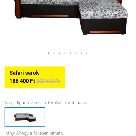
Safari sarok
186 400 Ft
223 600 Ft
Kárpit típusa:
Zsenilia-Textilbőr kombináció
Irány:
Ahogy a főképen látható