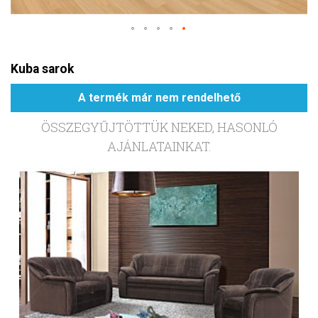
Kuba sarok
A termék már nem rendelhető
ÖSSZEGYŰJTÖTTÜK NEKED, HASONLÓ
AJÁNLATAINKAT.