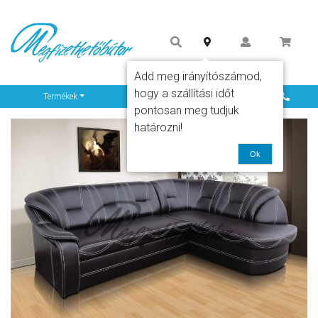
Add meg irányítószámod,
hogy a szállítási időt
Info
Termékek
pontosan meg tudjuk
határozni!
Ok