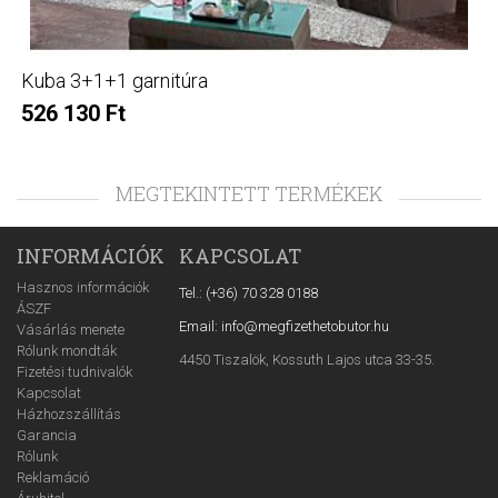
Kuba 3+1+1 garnitúra
526 130 Ft
MEGTEKINTETT TERMÉKEK
INFORMÁCIÓK
KAPCSOLAT
Hasznos információk
Tel.: (+36) 70 328 0188
ÁSZF
Email: info@megfizethetobutor.hu
Vásárlás menete
Rólunk mondták
4450 Tiszalök, Kossuth Lajos utca 33-35.
Fizetési tudnivalók
Kapcsolat
Házhozszállítás
Garancia
Rólunk
Reklamáció