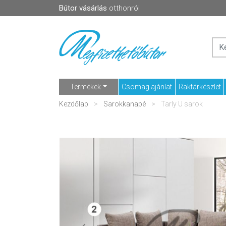
Bútor vásárlás
otthonról
Termékek
Csomag ajánlat
Raktárkészlet
Kezdőlap
Sarokkanapé
Tarly U sarok