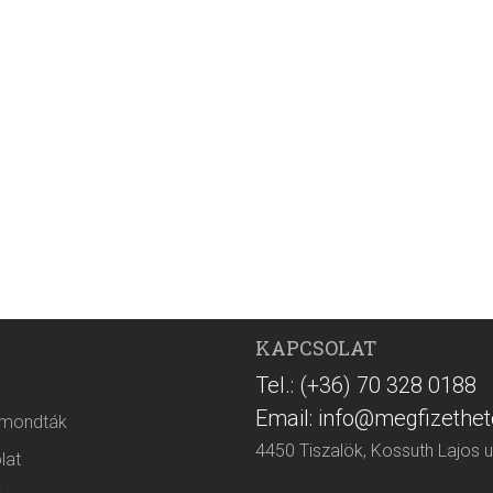
KAPCSOLAT
Tel.: (+36) 70 328 0188
Email: info@megfizethet
 mondták
4450 Tiszalök, Kossuth Lajos u
lat