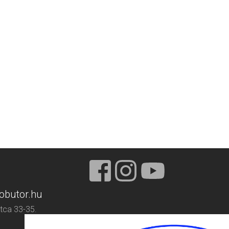
obutor.hu
tca 33-35.