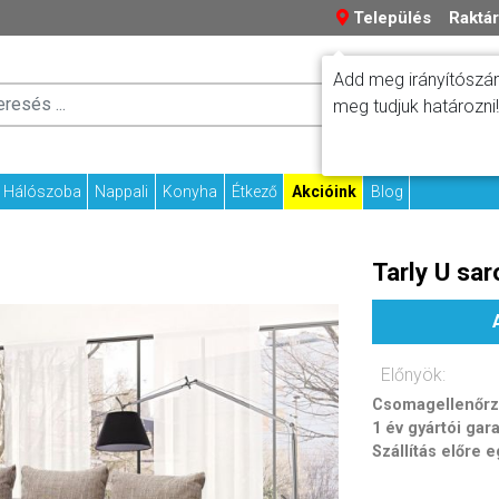
Település
Raktár
Add meg irányítószám
Száll
meg tudjuk határozni!
Fizetési tudniv
Kapcs
Hálószoba
Nappali
Konyha
Étkező
Akcióink
Blog
Tarly U sar
Előnyök:
Csomagellenőrzé
1 év gyártói gar
Szállítás előre 