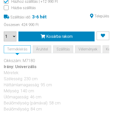
Házhoz szállítás
| +12 990 Ft
Házba szállítás
Település
3-6 hét
Szállítási idő
:
Összesen
:
424 990 Ft
Kosárba rakom
Termékleírás
Áruhitel
Szállítás
Vélemények
Kérd
Cikkszám: M7180
Irány:
Univerzális
Méretek:
Szélesség: 230 cm
Háttámlamagasság: 95 cm
Mélység: 140 cm
Ülőmagasság: 46 cm
Beülőmélység (párnával): 58 cm
Beülőmélység: 84 cm