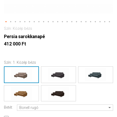
Szín: Közép bézs
Persia sarokkanapé
412 000 Ft
Szín:
1. Közép bézs
Betét:
Bonell rugó