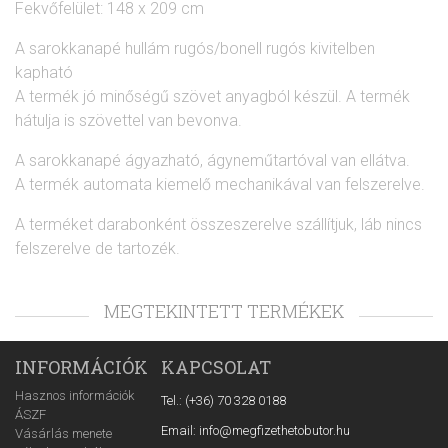
Fekvőfelület: 148 x 209 cm
A sarokkanapé hullám rugós/bonell rugós kivitelben
kapható
A termék jó minőségű szövet anyagból készül. A termék
hátulja is szövettel van bevonva.
A sarokkanapé ágyazható, ágyneműtartóval van ellátva.
A termék automata kiemelő mechanikával van felszerelve.
A terméket darabonként összeszerelve szállítjuk, láb nincs
felszerelve de tartozék.
MEGTEKINTETT TERMÉKEK
INFORMÁCIÓK
KAPCSOLAT
Hasznos információk
Tel.: (+36) 70 328 0188
ÁSZF
Email: info@megfizethetobutor.hu
Vásárlás menete