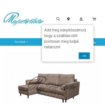
Add meg irányítószámod,
hogy a szállítási időt
pontosan meg tudjuk
Info
Termékek
határozni!
Ok