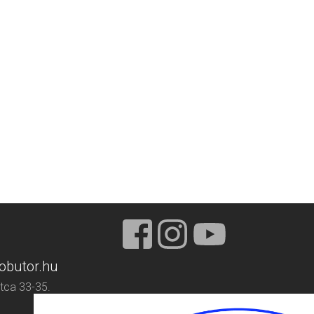
obutor.hu
tca 33-35.