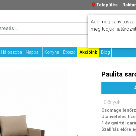
Település
Raktár
Add meg irányítószám
Száll
meg tudjuk határozni!
Fizetési tudniv
Kapcs
Hálószoba
Nappali
Konyha
Étkező
Akcióink
Blog
Paulita sa
Előnyök:
Csomagellenőrzé
Utánvételes fize
1 év gyártói gar
Szállítás előre 