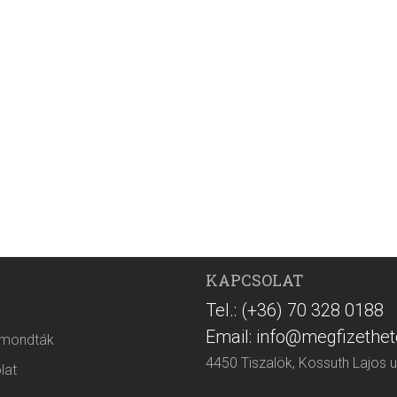
KAPCSOLAT
Tel.: (+36) 70 328 0188
Email: info@megfizethet
 mondták
4450 Tiszalök, Kossuth Lajos u
lat