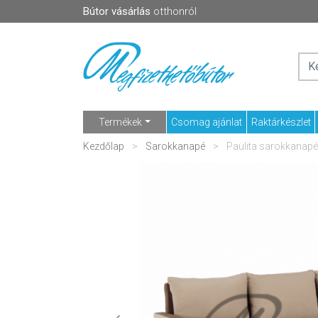
Bútor vásárlás
otthonról
Termékek
Csomag ajánlat
Raktárkészlet
Kezdőlap
Sarokkanapé
Paulita sarokkanapé