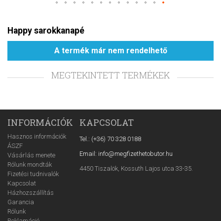
Happy sarokkanapé
A termék már nem rendelhető
MEGTEKINTETT TERMÉKEK
INFORMÁCIÓK
KAPCSOLAT
Hasznos információk
Tel.: (+36) 70 328 0188
ÁSZF
Email: info@megfizethetobutor.hu
Vásárlás menete
Rólunk mondták
4450 Tiszalök, Kossuth Lajos utca 33-35.
Fizetési tudnivalók
Kapcsolat
Házhozszállítás
Garancia
Rólunk
Reklamáció