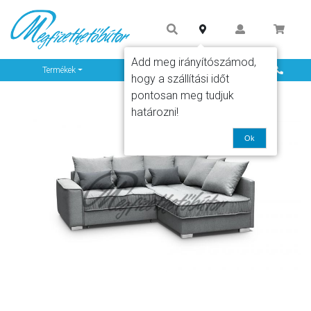
Add meg irányítószámod,
Info
Termékek
hogy a szállítási időt
pontosan meg tudjuk
határozni!
Ok