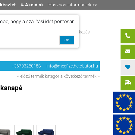
készlet
% Akcióink
Hasznos információk >>
od, hogy a szállítási időt pontosan
ítás
Regisztráció / bejelentkezés
alók
0 termék
-
0 Ft
Ok
olat
+36703280188
info@megfizethetobutor.hu
< előző termék
kategória
következő termék >
kkanapé