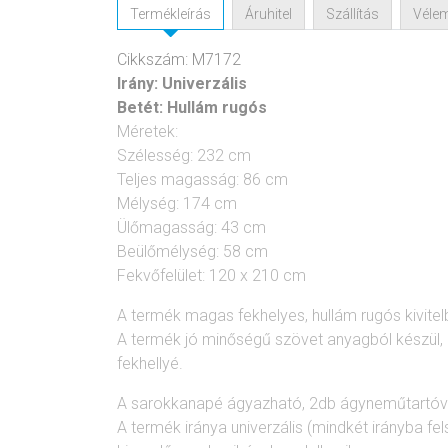
Termékleírás
Áruhitel
Szállítás
Véle
Cikkszám: M7172
Irány:
Univerzális
Betét:
Hullám rugós
Méretek:
Szélesség: 232 cm
Teljes magasság: 86 cm
Mélység: 174 cm
Ülőmagasság: 43 cm
Beülőmélység: 58 cm
Fekvőfelület: 120 x 210 cm
A termék magas fekhelyes, hullám rugós kivitel
A termék jó minőségű szövet anyagból készül, k
fekhellyé.
A sarokkanapé ágyazható, 2db ágyneműtartóval
A termék iránya univerzális (mindkét irányba fe