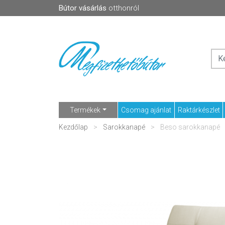
Bútor vásárlás
otthonról
Termékek
Csomag ajánlat
Raktárkészlet
Kezdőlap
Sarokkanapé
Beso sarokkanapé