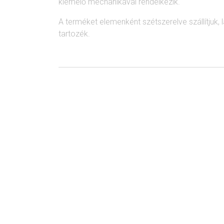
kiemelő mechanikával rendelkezik.
A terméket elemenként szétszerelve szállítjuk, l
tartozék.