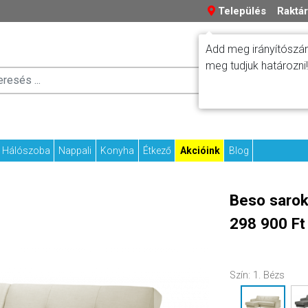
Település
Raktár
Add meg irányítószám
meg tudjuk határozni!
Száll
Fizetési tudniv
Kapcs
Hálószoba
Nappali
Konyha
Étkező
Akcióink
Blog
Beso saro
298 900 Ft
Szín:
1. Bézs