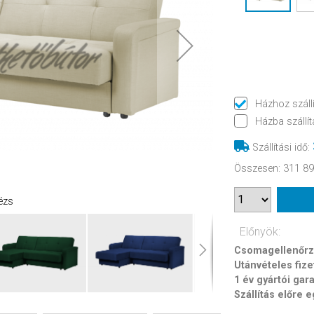
Házhoz száll
Házba szállít
Szállítási idő
:
Összesen
:
311 89
ézs
Előnyök:
Csomagellenőrzé
Utánvételes fize
1 év gyártói gar
Szállítás előre 