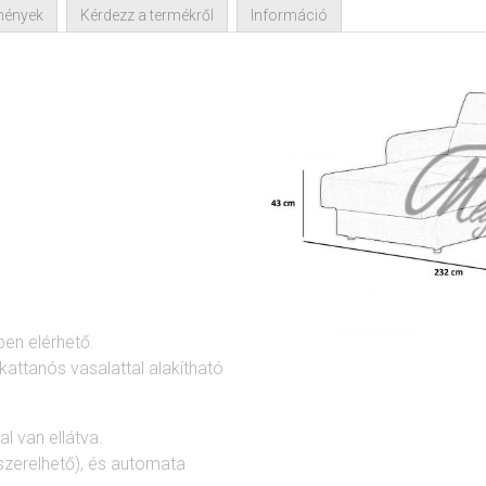
mények
Kérdezz a termékről
Információ
ben elérhető.
attanós vasalattal alakítható
 van ellátva.
lszerelhető), és automata