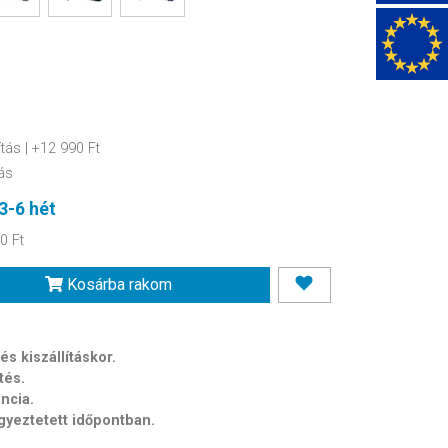
ítás
| +12 990 Ft
ás
3-6 hét
0 Ft
Kosárba rakom
Szín: Szürke
s kiszállításkor.
tés.
ancia.
egyeztetett időpontban.