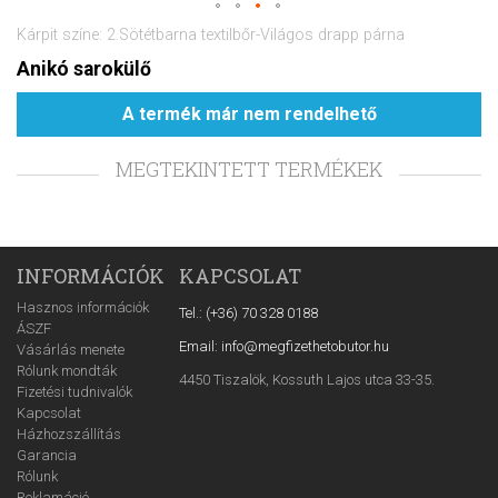
Kárpit színe: 2.Sötétbarna textilbőr-Világos drapp párna
Anikó sarokülő
A termék már nem rendelhető
MEGTEKINTETT TERMÉKEK
INFORMÁCIÓK
KAPCSOLAT
Hasznos információk
Tel.: (+36) 70 328 0188
ÁSZF
Email: info@megfizethetobutor.hu
Vásárlás menete
Rólunk mondták
4450 Tiszalök, Kossuth Lajos utca 33-35.
Fizetési tudnivalók
Kapcsolat
Házhozszállítás
Garancia
Rólunk
Reklamáció