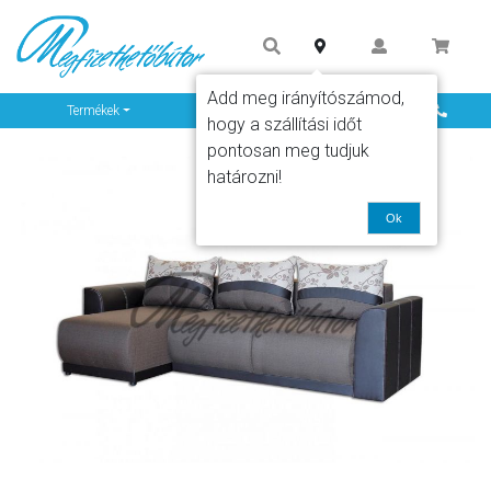
Add meg irányítószámod,
Info
Termékek
hogy a szállítási időt
pontosan meg tudjuk
határozni!
Ok