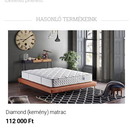
tökéletes pihenést.
HASONLÓ TERMÉKEINK
Diamond (kemény) matrac
112 000 Ft