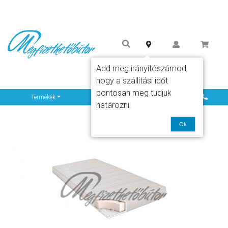
Add meg irányítószámod,
hogy a szállítási időt
pontosan meg tudjuk
Info
Termékek
határozni!
Ok