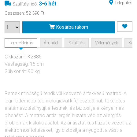
Település
3-6 hét
Szállítási idő
:
Összesen
:
52 390 Ft
Kosárba rakom
Termékleírás
Áruhitel
Szállítás
Vélemények
Kérd
Cikkszám: K2385
Vastagság: 15 cm
Súlykorlát: 90 kg
Remek minőségű rendkívül kedvező árfekvésű matrac. A
legmodernebb technológiával kifejlesztett hab tökéletes
alátámasztást nyújt a testnek, és biztosítja a kényelmes
pihenést. A matrac antiallergén huzata véd az allergiás
problémák kialakulásától. Az antisztatikus huzat elvezeti az
elektromos töltéseket, így biztosítja a nyugodt alvást, a