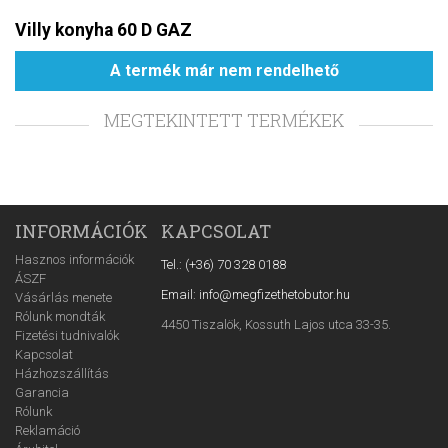
Villy konyha 60 D GAZ
A termék már nem rendelhető
MEGTEKINTETT TERMÉKEK
INFORMÁCIÓK
KAPCSOLAT
Hasznos információk
Tel.: (+36) 70 328 0188
ÁSZF
Email: info@megfizethetobutor.hu
Vásárlás menete
Rólunk mondták
4450 Tiszalök, Kossuth Lajos utca 33-35.
Fizetési tudnivalók
Kapcsolat
Házhozszállítás
Garancia
Rólunk
Reklamáció