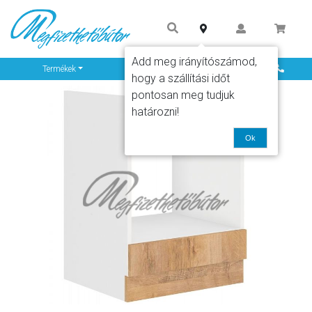
Add meg irányítószámod,
Info
Termékek
hogy a szállítási időt
pontosan meg tudjuk
határozni!
Ok